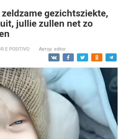
 zeldzame gezichtsziekte,
 uit, jullie zullen net zo
een
R E POSITIVO
Автор:
editor