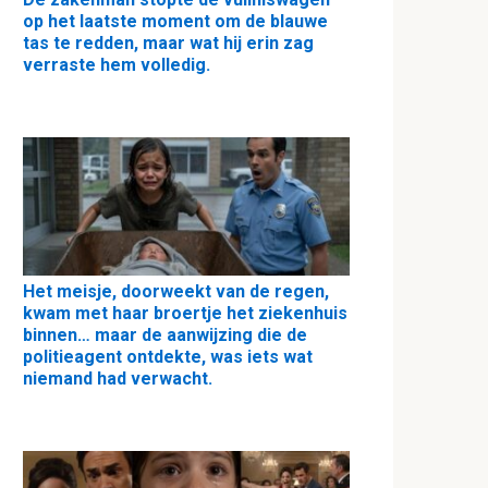
op het laatste moment om de blauwe
tas te redden, maar wat hij erin zag
verraste hem volledig.
Het meisje, doorweekt van de regen,
kwam met haar broertje het ziekenhuis
binnen… maar de aanwijzing die de
politieagent ontdekte, was iets wat
niemand had verwacht.