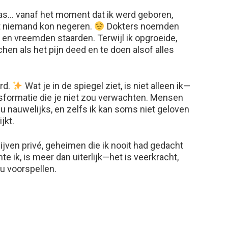
 was… vanaf het moment dat ik werd geboren,
at niemand kon negeren.
Dokters noemden
, en vreemden staarden. Terwijl ik opgroeide,
chen als het pijn deed en te doen alsof alles
erd.
Wat je in de spiegel ziet, is niet alleen ik—
ansformatie die je niet zou verwachten. Mensen
u nauwelijks, en zelfs ik kan soms niet geloven
jkt.
jven privé, geheimen die ik nooit had gedacht
e ik, is meer dan uiterlijk—het is veerkracht,
u voorspellen.