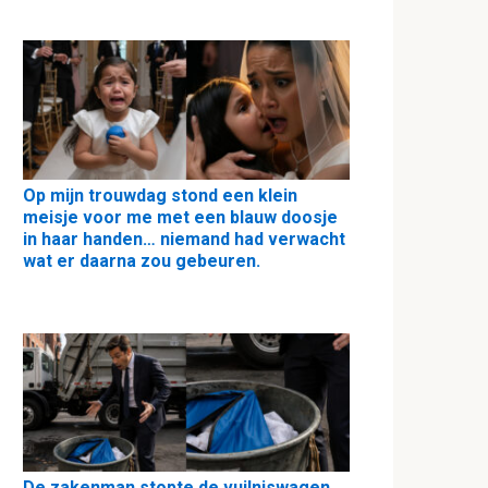
Op mijn trouwdag stond een klein
meisje voor me met een blauw doosje
in haar handen… niemand had verwacht
wat er daarna zou gebeuren.
De zakenman stopte de vuilniswagen