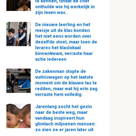
te kennen, totdat de chef
onthulde wie hij werkelijk in
zijn leven was.
De nieuwe leerling en het
meisje uit de klas konden
het niet eens worden over
dezelfde stoel, maar toen de
lerares het klaslokaal
binnenkwam, verraste haar
actie iedereen
De zakenman stopte de
vuilniswagen op het laatste
moment om de blauwe tas te
redden, maar wat hij erin zag
verraste hem volledig.
Jarenlang zocht het gezin
naar de beste weg, maar
vandaag inspireert hun
glimlach miljoenen mensen:
zo zien ze er jaren later uit