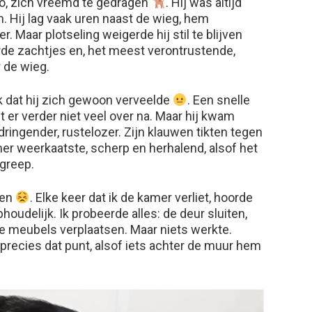
no, zich vreemd te gedragen
. Hij was altijd
in. Hij lag vaak uren naast de wieg, hem
. Maar plotseling weigerde hij stil te blijven
rde zachtjes en, het meest verontrustende,
r de wieg.
ik dat hij zich gewoon verveelde
. Een snelle
 er verder niet veel over na. Maar hij kwam
dringender, rustelozer. Zijn klauwen tikten tegen
er weerkaatste, scherp en herhalend, alsof het
greep.
ren
. Elke keer dat ik de kamer verliet, hoorde
oudelijk. Ik probeerde alles: de deur sluiten,
e meubels verplaatsen. Maar niets werkte.
 precies dat punt, alsof iets achter de muur hem