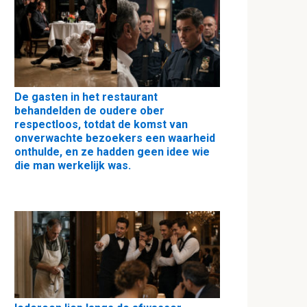
De gasten in het restaurant
behandelden de oudere ober
respectloos, totdat de komst van
onverwachte bezoekers een waarheid
onthulde, en ze hadden geen idee wie
die man werkelijk was.