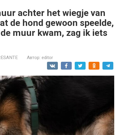
muur achter het wiegje van
 dat de hond gewoon speelde,
j de muur kwam, zag ik iets
RESANTE
Автор:
editor