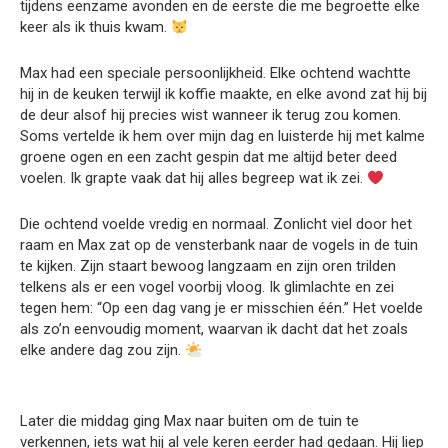
tijdens eenzame avonden en de eerste die me begroette elke
keer als ik thuis kwam.
Max had een speciale persoonlijkheid. Elke ochtend wachtte
hij in de keuken terwijl ik koffie maakte, en elke avond zat hij bij
de deur alsof hij precies wist wanneer ik terug zou komen.
Soms vertelde ik hem over mijn dag en luisterde hij met kalme
groene ogen en een zacht gespin dat me altijd beter deed
voelen. Ik grapte vaak dat hij alles begreep wat ik zei.
Die ochtend voelde vredig en normaal. Zonlicht viel door het
raam en Max zat op de vensterbank naar de vogels in de tuin
te kijken. Zijn staart bewoog langzaam en zijn oren trilden
telkens als er een vogel voorbij vloog. Ik glimlachte en zei
tegen hem: “Op een dag vang je er misschien één.” Het voelde
als zo’n eenvoudig moment, waarvan ik dacht dat het zoals
elke andere dag zou zijn.
Later die middag ging Max naar buiten om de tuin te
verkennen, iets wat hij al vele keren eerder had gedaan. Hij liep