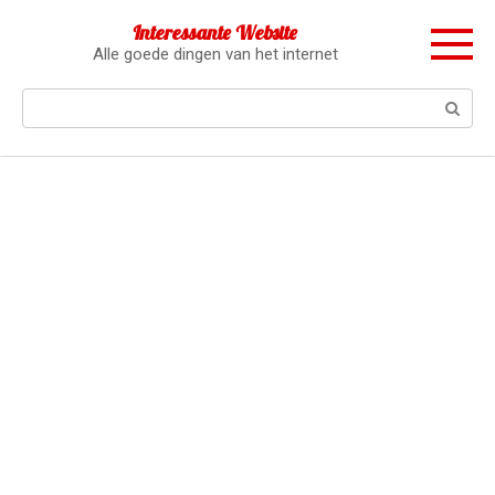
Перейти
Interessante Website
к
Alle goede dingen van het internet
контенту
Поиск: