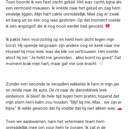
Toen hoorde ik een heel zacht geluid. Het was zacht, bijna als
een vermoeid miauwen. Ik snelde naar het geluid en zag hem
eindelijk liggen. Mijn hart zakte onmiddellijk. Max zag er zwak
en bang uit en één oog was gesloten. Op dat moment voelde
ik een angstgolf die ik nog nooit eerder had gevoeld.
Ik pakte hem voorzichtig op en hield hem dicht tegen mijn
borst. Hij opende langzaam zijn andere oog en keek naar me.
Hoewel hij moe leek, was die blik vol vertrouwen. Het voelde
alsof hij zei: “Je hebt me gevonden… alles komt nu goed.” Dat
moment brak mijn hart, maar gaf me ook kracht.
Zonder een seconde te verspillen wikkelde ik hem in mijn jas
en rende naar de auto. De rit naar de dierenkliniek leek
eindeloos. Ik bleef de hele tijd tegen hem praten, hopend dat
mijn stem hem kalm zou houden. “Blijf bij me, Max… we zijn er
bijna.” Ik wilde gewoon dat hij voelde dat hij niet alleen was.
Toen we aankwamen, nam het veterinaire team hem
onmiddellijk mee om voor hem te zorgen. Ik zat in de