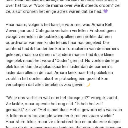
over het touw. “Voor de mama over wie ik steeds droom,” zei
ze, alsof dromen het enige adres waren dat ze had.
Haar naam, volgens het kaartje voor me, was Amara Bell.
Zeven jaar oud. Categorie verhalen vertellen. Er stond geen
voogd vermeld in de publieksrij, alleen een notitie dat een
coördinator van een kindertehuis haar had begeleid. Die
ochtend had ik honderden korte formulieren van deelnemers
gelezen, maar op de een of andere manier had ik de kleine
lege plek naast het woord “Ouder” gemist. Nu voelde die lege
plek luider dan de applauskaarten, luider dan de camera’s,
luider dan alles in de zaal. Amara keek naar het publiek en
zocht in het donker, alsof er plotseling één gezicht kon
verschijnen dat alles betekenis zou geven.
“Wil je ons vertellen wat er in het doosje zit?” vroeg ik zacht.
Ze knikte, maar opende het nog niet. “Ik heb het zelf
gemaakt,” zei ze. “Het is niet duur. Het is gewoon iets waaraan
ik telkens iets toevoegde wanneer ik me eenzaam voelde.”
Haar stem trilde, maar ze stond rechtop en probeerde dapper
te zijn op de manier waarop kinderen dat soms doen wanneer