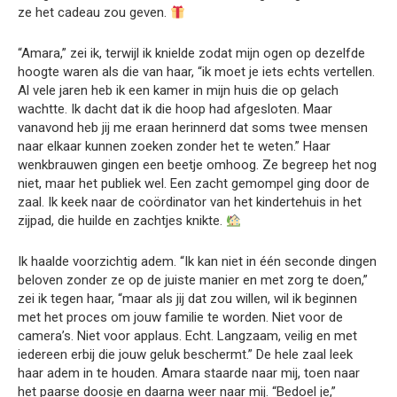
ze het cadeau zou geven.
“Amara,” zei ik, terwijl ik knielde zodat mijn ogen op dezelfde
hoogte waren als die van haar, “ik moet je iets echts vertellen.
Al vele jaren heb ik een kamer in mijn huis die op gelach
wachtte. Ik dacht dat ik die hoop had afgesloten. Maar
vanavond heb jij me eraan herinnerd dat soms twee mensen
naar elkaar kunnen zoeken zonder het te weten.” Haar
wenkbrauwen gingen een beetje omhoog. Ze begreep het nog
niet, maar het publiek wel. Een zacht gemompel ging door de
zaal. Ik keek naar de coördinator van het kindertehuis in het
zijpad, die huilde en zachtjes knikte.
Ik haalde voorzichtig adem. “Ik kan niet in één seconde dingen
beloven zonder ze op de juiste manier en met zorg te doen,”
zei ik tegen haar, “maar als jij dat zou willen, wil ik beginnen
met het proces om jouw familie te worden. Niet voor de
camera’s. Niet voor applaus. Echt. Langzaam, veilig en met
iedereen erbij die jouw geluk beschermt.” De hele zaal leek
haar adem in te houden. Amara staarde naar mij, toen naar
het paarse doosje en daarna weer naar mij. “Bedoel je,”