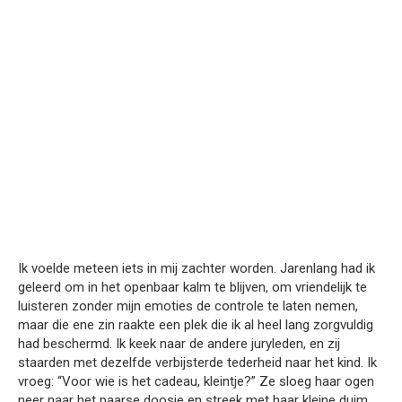
Ik voelde meteen iets in mij zachter worden. Jarenlang had ik
geleerd om in het openbaar kalm te blijven, om vriendelijk te
luisteren zonder mijn emoties de controle te laten nemen,
maar die ene zin raakte een plek die ik al heel lang zorgvuldig
had beschermd. Ik keek naar de andere juryleden, en zij
staarden met dezelfde verbijsterde tederheid naar het kind. Ik
vroeg: “Voor wie is het cadeau, kleintje?” Ze sloeg haar ogen
neer naar het paarse doosje en streek met haar kleine duim