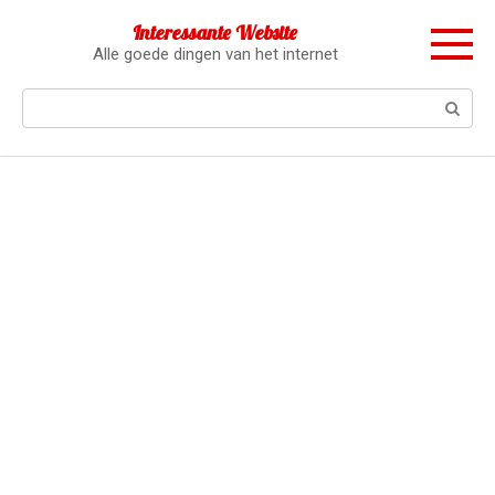
Перейти
Interessante Website
к
Alle goede dingen van het internet
контенту
Поиск: