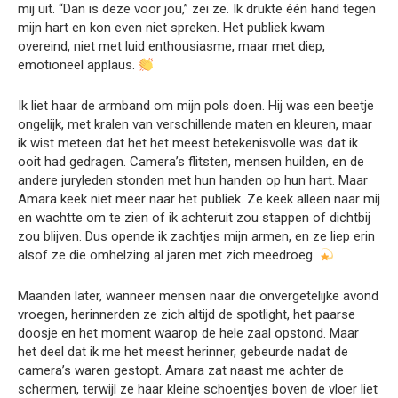
mij uit. “Dan is deze voor jou,” zei ze. Ik drukte één hand tegen
mijn hart en kon even niet spreken. Het publiek kwam
overeind, niet met luid enthousiasme, maar met diep,
emotioneel applaus.
Ik liet haar de armband om mijn pols doen. Hij was een beetje
ongelijk, met kralen van verschillende maten en kleuren, maar
ik wist meteen dat het het meest betekenisvolle was dat ik
ooit had gedragen. Camera’s flitsten, mensen huilden, en de
andere juryleden stonden met hun handen op hun hart. Maar
Amara keek niet meer naar het publiek. Ze keek alleen naar mij
en wachtte om te zien of ik achteruit zou stappen of dichtbij
zou blijven. Dus opende ik zachtjes mijn armen, en ze liep erin
alsof ze die omhelzing al jaren met zich meedroeg.
Maanden later, wanneer mensen naar die onvergetelijke avond
vroegen, herinnerden ze zich altijd de spotlight, het paarse
doosje en het moment waarop de hele zaal opstond. Maar
het deel dat ik me het meest herinner, gebeurde nadat de
camera’s waren gestopt. Amara zat naast me achter de
schermen, terwijl ze haar kleine schoentjes boven de vloer liet