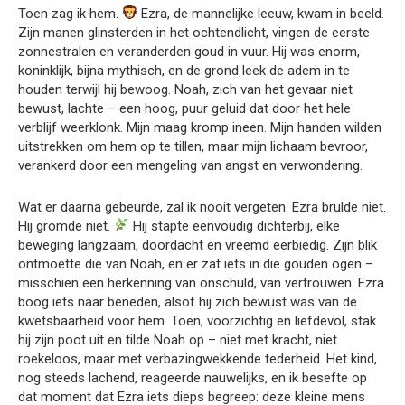
Toen zag ik hem.
Ezra, de mannelijke leeuw, kwam in beeld.
Zijn manen glinsterden in het ochtendlicht, vingen de eerste
zonnestralen en veranderden goud in vuur. Hij was enorm,
koninklijk, bijna mythisch, en de grond leek de adem in te
houden terwijl hij bewoog. Noah, zich van het gevaar niet
bewust, lachte – een hoog, puur geluid dat door het hele
verblijf weerklonk. Mijn maag kromp ineen. Mijn handen wilden
uitstrekken om hem op te tillen, maar mijn lichaam bevroor,
verankerd door een mengeling van angst en verwondering.
Wat er daarna gebeurde, zal ik nooit vergeten. Ezra brulde niet.
Hij gromde niet.
Hij stapte eenvoudig dichterbij, elke
beweging langzaam, doordacht en vreemd eerbiedig. Zijn blik
ontmoette die van Noah, en er zat iets in die gouden ogen –
misschien een herkenning van onschuld, van vertrouwen. Ezra
boog iets naar beneden, alsof hij zich bewust was van de
kwetsbaarheid voor hem. Toen, voorzichtig en liefdevol, stak
hij zijn poot uit en tilde Noah op – niet met kracht, niet
roekeloos, maar met verbazingwekkende tederheid. Het kind,
nog steeds lachend, reageerde nauwelijks, en ik besefte op
dat moment dat Ezra iets dieps begreep: deze kleine mens