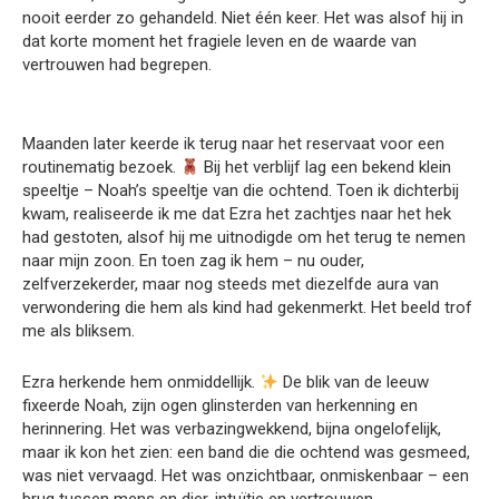
nooit eerder zo gehandeld. Niet één keer. Het was alsof hij in
dat korte moment het fragiele leven en de waarde van
vertrouwen had begrepen.
Maanden later keerde ik terug naar het reservaat voor een
routinematig bezoek.
Bij het verblijf lag een bekend klein
speeltje – Noah’s speeltje van die ochtend. Toen ik dichterbij
kwam, realiseerde ik me dat Ezra het zachtjes naar het hek
had gestoten, alsof hij me uitnodigde om het terug te nemen
naar mijn zoon. En toen zag ik hem – nu ouder,
zelfverzekerder, maar nog steeds met diezelfde aura van
verwondering die hem als kind had gekenmerkt. Het beeld trof
me als bliksem.
Ezra herkende hem onmiddellijk.
De blik van de leeuw
fixeerde Noah, zijn ogen glinsterden van herkenning en
herinnering. Het was verbazingwekkend, bijna ongelofelijk,
maar ik kon het zien: een band die die ochtend was gesmeed,
was niet vervaagd. Het was onzichtbaar, onmiskenbaar – een