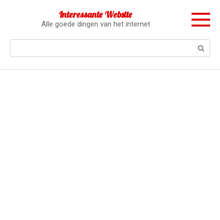
Перейти
Interessante Website
к
Alle goede dingen van het internet
контенту
Поиск: