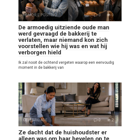
HUMOR E POSITIVO
0
0
De armoedig uitziende oude man
werd gevraagd de bakkerij te
verlaten, maar niemand kon zich
voorstellen wie hij was en wat hij
verborgen hield
Ik zal nooit de ochtend vergeten waarop een eenvoudig
moment in de bakkerij van
CELEBRIDADE
0
2
Ze dacht dat de huishoudster er
alleen was om haar bevelen op te