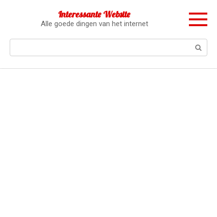
Перейти
Interessante Website
к
Alle goede dingen van het internet
контенту
Поиск: