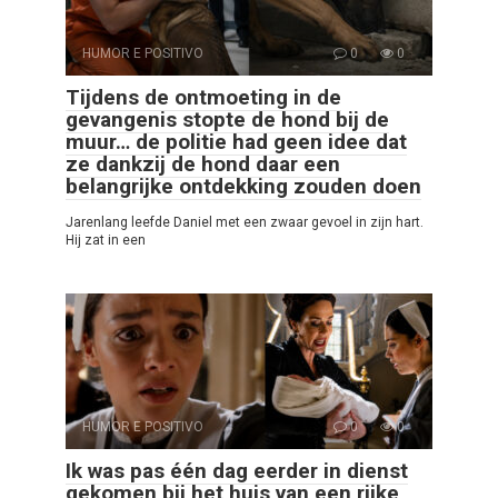
HUMOR E POSITIVO
0
0
Tijdens de ontmoeting in de
gevangenis stopte de hond bij de
muur… de politie had geen idee dat
ze dankzij de hond daar een
belangrijke ontdekking zouden doen
Jarenlang leefde Daniel met een zwaar gevoel in zijn hart.
Hij zat in een
HUMOR E POSITIVO
0
0
Ik was pas één dag eerder in dienst
gekomen bij het huis van een rijke