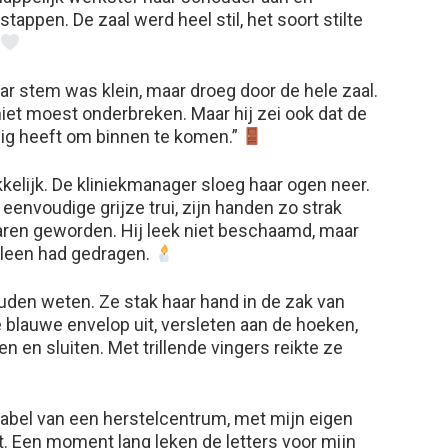
appen. De zaal werd heel stil, het soort stilte
Haar stem was klein, maar droeg door de hele zaal.
niet moest onderbreken. Maar hij zei ook dat de
dig heeft om binnen te komen.”
ijk. De kliniekmanager sloeg haar ogen neer.
 eenvoudige grijze trui, zijn handen zo strak
aren geworden. Hij leek niet beschaamd, maar
alleen had gedragen.
ouden weten. Ze stak haar hand in de zak van
e blauwe envelop uit, versleten aan de hoeken,
 en sluiten. Met trillende vingers reikte ze
label van een herstelcentrum, met mijn eigen
. Een moment lang leken de letters voor mijn