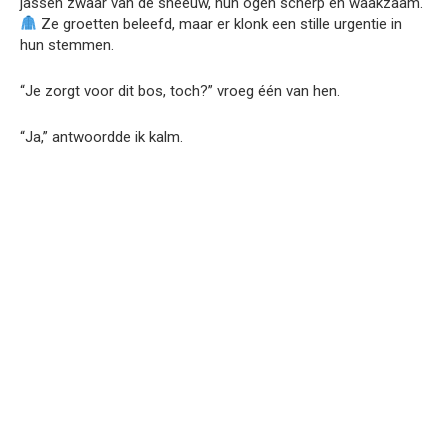
jassen zwaar van de sneeuw, hun ogen scherp en waakzaam.
Ze groetten beleefd, maar er klonk een stille urgentie in
hun stemmen.
“Je zorgt voor dit bos, toch?” vroeg één van hen.
“Ja,” antwoordde ik kalm.