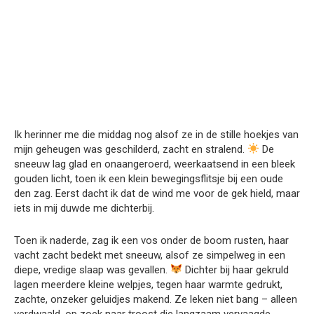
Ik herinner me die middag nog alsof ze in de stille hoekjes van
mijn geheugen was geschilderd, zacht en stralend.
De
sneeuw lag glad en onaangeroerd, weerkaatsend in een bleek
gouden licht, toen ik een klein bewegingsflitsje bij een oude
den zag. Eerst dacht ik dat de wind me voor de gek hield, maar
iets in mij duwde me dichterbij.
Toen ik naderde, zag ik een vos onder de boom rusten, haar
vacht zacht bedekt met sneeuw, alsof ze simpelweg in een
diepe, vredige slaap was gevallen.
Dichter bij haar gekruld
lagen meerdere kleine welpjes, tegen haar warmte gedrukt,
zachte, onzeker geluidjes makend. Ze leken niet bang – alleen
verdwaald, op zoek naar troost die langzaam vervaagde.