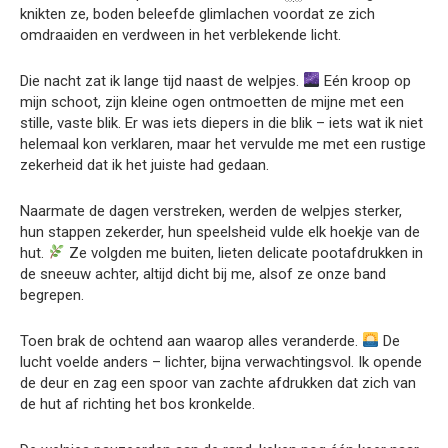
knikten ze, boden beleefde glimlachen voordat ze zich
omdraaiden en verdween in het verblekende licht.
Die nacht zat ik lange tijd naast de welpjes.
Eén kroop op
mijn schoot, zijn kleine ogen ontmoetten de mijne met een
stille, vaste blik. Er was iets diepers in die blik – iets wat ik niet
helemaal kon verklaren, maar het vervulde me met een rustige
zekerheid dat ik het juiste had gedaan.
Naarmate de dagen verstreken, werden de welpjes sterker,
hun stappen zekerder, hun speelsheid vulde elk hoekje van de
hut.
Ze volgden me buiten, lieten delicate pootafdrukken in
de sneeuw achter, altijd dicht bij me, alsof ze onze band
begrepen.
Toen brak de ochtend aan waarop alles veranderde.
De
lucht voelde anders – lichter, bijna verwachtingsvol. Ik opende
de deur en zag een spoor van zachte afdrukken dat zich van
de hut af richting het bos kronkelde.