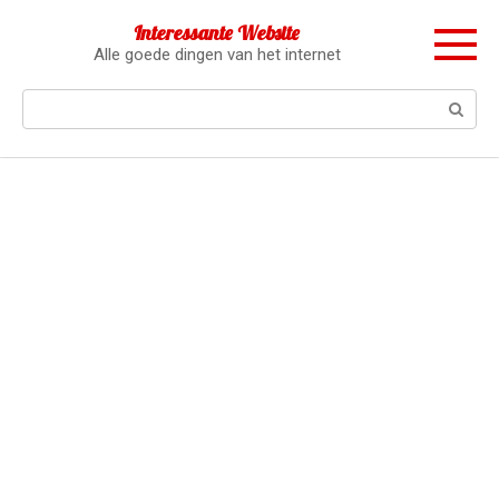
Перейти
Interessante Website
к
Alle goede dingen van het internet
контенту
Поиск: