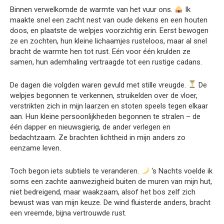
Binnen verwelkomde de warmte van het vuur ons.
Ik
maakte snel een zacht nest van oude dekens en een houten
doos, en plaatste de welpjes voorzichtig erin. Eerst bewogen
ze en zochten, hun kleine lichaamjes rusteloos, maar al snel
bracht de warmte hen tot rust. Eén voor één krulden ze
samen, hun ademhaling vertraagde tot een rustige cadans.
De dagen die volgden waren gevuld met stille vreugde.
De
welpjes begonnen te verkennen, struikelden over de vloer,
verstrikten zich in mijn laarzen en stoten speels tegen elkaar
aan. Hun kleine persoonlijkheden begonnen te stralen – de
één dapper en nieuwsgierig, de ander verlegen en
bedachtzaam. Ze brachten lichtheid in mijn anders zo
eenzame leven.
Toch begon iets subtiels te veranderen.
‘s Nachts voelde ik
soms een zachte aanwezigheid buiten de muren van mijn hut,
niet bedreigend, maar waakzaam, alsof het bos zelf zich
bewust was van mijn keuze. De wind fluisterde anders, bracht
een vreemde, bijna vertrouwde rust.