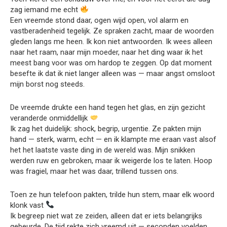
zag iemand me echt
Een vreemde stond daar, ogen wijd open, vol alarm en
vastberadenheid tegelijk. Ze spraken zacht, maar de woorden
gleden langs me heen. Ik kon niet antwoorden. Ik wees alleen
naar het raam, naar mijn moeder, naar het ding waar ik het
meest bang voor was om hardop te zeggen. Op dat moment
besefte ik dat ik niet langer alleen was — maar angst omsloot
mijn borst nog steeds.
De vreemde drukte een hand tegen het glas, en zijn gezicht
veranderde onmiddellijk
Ik zag het duidelijk: shock, begrip, urgentie. Ze pakten mijn
hand — sterk, warm, echt — en ik klampte me eraan vast alsof
het het laatste vaste ding in de wereld was. Mijn snikken
werden ruw en gebroken, maar ik weigerde los te laten. Hoop
was fragiel, maar het was daar, trillend tussen ons.
Toen ze hun telefoon pakten, trilde hun stem, maar elk woord
klonk vast
Ik begreep niet wat ze zeiden, alleen dat er iets belangrijks
gebeurde. De tijd rekte zich vreemd uit — seconden voelden