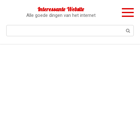
Перейти
Interessante Website
к
Alle goede dingen van het internet
контенту
Поиск: