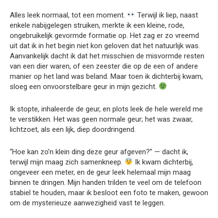
Alles leek normaal, tot een moment.
Terwijl ik liep, naast
enkele nabijgelegen struiken, merkte ik een kleine, rode,
ongebruikelijk gevormde formatie op. Het zag er zo vreemd
uit dat ik in het begin niet kon geloven dat het natuurlijk was.
Aanvankelijk dacht ik dat het misschien de misvormde resten
van een dier waren, of een zeester die op de een of andere
manier op het land was beland. Maar toen ik dichterbij kwam,
sloeg een onvoorstelbare geur in mijn gezicht.
Ik stopte, inhaleerde de geur, en plots leek de hele wereld me
te verstikken. Het was geen normale geur; het was zwaar,
lichtzoet, als een lijk, diep doordringend.
“Hoe kan zo’n klein ding deze geur afgeven?” — dacht ik,
terwijl mijn maag zich samenkneep.
Ik kwam dichterbij,
ongeveer een meter, en de geur leek helemaal mijn maag
binnen te dringen. Mijn handen trilden te veel om de telefoon
stabiel te houden, maar ik besloot een foto te maken, gewoon
om de mysterieuze aanwezigheid vast te leggen.