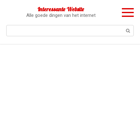
Перейти
Interessante Website
к
Alle goede dingen van het internet
контенту
Поиск: