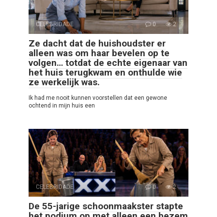
CELEBRIDADE
0
2
Ze dacht dat de huishoudster er
alleen was om haar bevelen op te
volgen… totdat de echte eigenaar van
het huis terugkwam en onthulde wie
ze werkelijk was.
Ik had me nooit kunnen voorstellen dat een gewone
ochtend in mijn huis een
CELEBRIDADE
0
2
De 55-jarige schoonmaakster stapte
het podium op met alleen een bezem