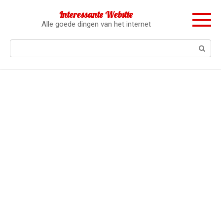
Перейти
Interessante Website
к
Alle goede dingen van het internet
контенту
Поиск: