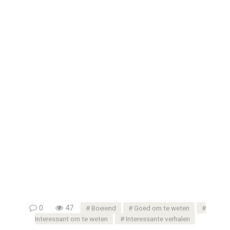
0
47
Boeiend
Goed om te weten
Interessant om te weten
Interessante verhalen