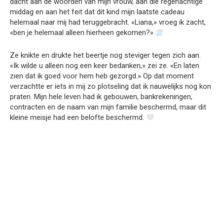
dacht aan de woorden van mijn vrouw, aan die regenachtige
middag en aan het feit dat dit kind mijn laatste cadeau
helemaal naar mij had teruggebracht. «Liana,» vroeg ik zacht,
«ben je helemaal alleen hierheen gekomen?»
Ze knikte en drukte het beertje nog steviger tegen zich aan.
«Ik wilde u alleen nog een keer bedanken,» zei ze. «En laten
zien dat ik goed voor hem heb gezorgd.» Op dat moment
verzachtte er iets in mij zo plotseling dat ik nauwelijks nog kon
praten. Mijn hele leven had ik gebouwen, bankrekeningen,
contracten en de naam van mijn familie beschermd, maar dit
kleine meisje had een belofte beschermd.