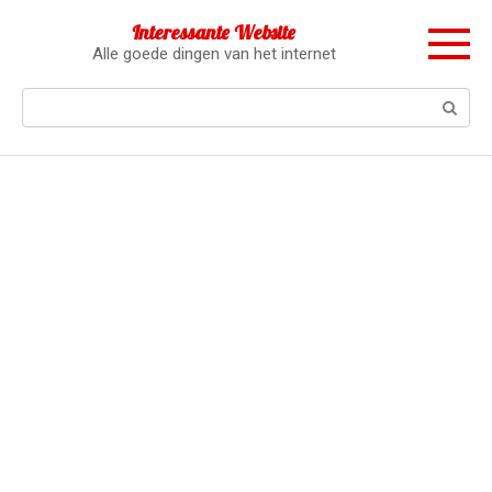
Перейти
Interessante Website
к
Alle goede dingen van het internet
контенту
Поиск: