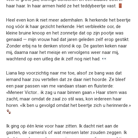
haar haar. In haar armen hield ze het teddybeertje vast.
Heel even kon ik niet meer ademhalen. Ik herkende het beertje
nog vóór ik haar gezicht herkende. Het verbleekte oor, de
kleine bruine knoop en het zonnetje dat op zijn pootje was
genaaid — mijn vrouw had dat jaren geleden zelf erop gestikt.
Zonder erbij na te denken stond ik op. De gasten keken naar
mij, daarna naar het meisje en vervolgens weer naar mij,
wachtend op een uitleg die ik zelf nog niet had.
Liana liep voorzichtig naar me toe, alsof ze bang was dat
iemand haar zou vertellen dat ze daar niet hoorde. Ze bleef
een paar passen van me vandaan staan en fluisterde:
«Meneer Victor… ik zag u naar binnen gaan.» Haar stem was
zacht, maar omdat de zaal zo stil was, kon iedereen haar
horen. «Ik ben u gevolgd omdat het beertje zich u herinnerde.»
Ik ging op één knie voor haar zitten. Ik dacht niet aan de
gasten, de camera’s of wat mensen later zouden zeggen. Ik