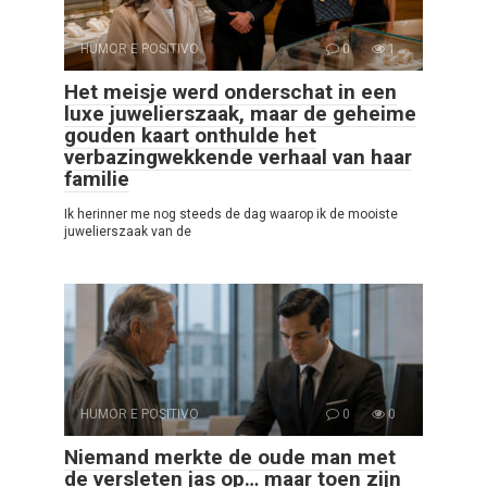
HUMOR E POSITIVO
0
1
Het meisje werd onderschat in een
luxe juwelierszaak, maar de geheime
gouden kaart onthulde het
verbazingwekkende verhaal van haar
familie
Ik herinner me nog steeds de dag waarop ik de mooiste
juwelierszaak van de
HUMOR E POSITIVO
0
0
Niemand merkte de oude man met
de versleten jas op… maar toen zijn