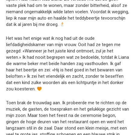
vaste plek had om te wonen, maar zonder bitterheid, alsof ze
niemand ongemakkelijk wilde laten voelen. Voordat ik wegging,
liep ik naar mijn auto en haalde het teddybeertje tevoorschijn
dat ik al jaren bij me droeg.
Het was het enige wat ik nog had uit de oude
liefdadigheidskamer van mijn vrouw. Ooit had ze tegen me
gezegd: «Wanneer je het juiste kind ontmoet, zul je het
weten.» Ik had nooit begrepen wat ze bedoelde, totdat ik Liana
die warme beker met beide handen zag vasthouden. Ik gaf
haar het beertje en zei: «Hij is heel goed in het bewaren van
beloften.» Ik zei het vriendelijk en zacht, zonder te beseffen
dat een kind zulke woorden als een lichtpuntje in het donker
zou koesteren.
Toen brak de trouwdag aan. Ik probeerde me te richten op de
muziek, de gasten, de toespraken en het gelukkige gezicht van
mijn zoon. Maar toen het feest na de ceremonie begon,
gingen de hoge deuren van het restaurant open en werd het
langzaam stil in de zaal. Daar stond een klein meisje, met een
veel te grote jas, stoffige schoenen en een blauwe strik in