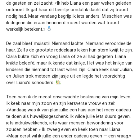
de gasten en zei zacht: «Ik heb Liana een paar weken geleden
ontmoet. Ik gaf haar dit beertje omdat ik dacht dat zij troost
nodig had. Maar vandaag begrijp ik iets anders. Misschien was
ik degene die eraan herinnerd moest worden wat troost
werkelijk betekent.»
De zaal bleef muisstil. Niemand lachte. Niemand veroordeelde
haar. Zelfs de grootste roddelaars leken hun stem kwijt te zijn.
Clara bukte zich en vroeg Liana of ze al had gegeten. Liana
knikte beleefd, maar ik kende dat knikje. Het was het knikje van
kinderen die niemand tot last willen zijn. Clara keek naar Julian,
en Julian trok meteen zijn jasje uit en legde het voorzichtig
over Liana’s schouders.
Toen nam ik de meest onverwachte beslissing van mijn leven.
Ik keek naar mijn zoon en zijn kersverse vrouw en zei:
«Vandaag was ik van plan jullie een huis aan het meer cadeau
te doen als huwelijksgeschenk. Ik wilde jullie iets duurs geven,
iets indrukwekkends, iets waar mensen bewondering voor
zouden hebben.» Ik zweeg even en keek toen naar Liana.
«Maar eerst wil ik jullie een ander cadeau geven — een vraag.»