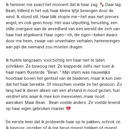
Ik herinner me exact het moment dat ik haar zag.
Daar lag
Bean, trillend in het vuil, haar kleine lijfje bewogen door de
wind. Ik stond stil. Haar blik stopte me—het was niet precies
angst, en ook geen hoop. Het was uitputting, berusting, een
stille overgave aan de wreedheid van een wereld die zich van
haar had afgekeerd. Haar ogen—oh, die ogen—keken dwars
door me heen, zwaar van onverhalen verhalen, herinneringen
aan pijn die niemand zou moeten dragen.
Ik hurkte langzaam, voorzichtig om haar niet te laten
schrikken. Ze bewoog niet. Ze knipperde zelfs niet toen ik
haar naam fluisterde: “Bean…” Mijn stem was nauwelijks
hoorbaar boven het geritsel van de bladeren, maar ik kon zien
dat het haar bereikte. Of misschien voelde ze het gewoon. Zo
lang had ik dieren alleen van een afstand in nood gezien, hun
verdriet iets waar ik mee kon meevoelen, maar nooit
aanraken. Maar Bean… Bean voelde anders. Ze voelde levend
op haar eigen gebroken manier.
De eerste keer dat ik probeerde haar op te pakken, schrok ze.
Ik bevroor, onzeker of ik me terug moest trekken of moest