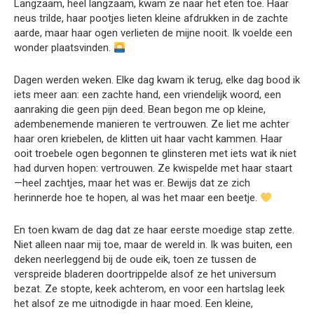
Langzaam, heel langzaam, kwam ze naar het eten toe. Haar
neus trilde, haar pootjes lieten kleine afdrukken in de zachte
aarde, maar haar ogen verlieten de mijne nooit. Ik voelde een
wonder plaatsvinden.
Dagen werden weken. Elke dag kwam ik terug, elke dag bood ik
iets meer aan: een zachte hand, een vriendelijk woord, een
aanraking die geen pijn deed. Bean begon me op kleine,
adembenemende manieren te vertrouwen. Ze liet me achter
haar oren kriebelen, de klitten uit haar vacht kammen. Haar
ooit troebele ogen begonnen te glinsteren met iets wat ik niet
had durven hopen: vertrouwen. Ze kwispelde met haar staart
—heel zachtjes, maar het was er. Bewijs dat ze zich
herinnerde hoe te hopen, al was het maar een beetje.
En toen kwam de dag dat ze haar eerste moedige stap zette.
Niet alleen naar mij toe, maar de wereld in. Ik was buiten, een
deken neerleggend bij de oude eik, toen ze tussen de
verspreide bladeren doortrippelde alsof ze het universum
bezat. Ze stopte, keek achterom, en voor een hartslag leek
het alsof ze me uitnodigde in haar moed. Een kleine,