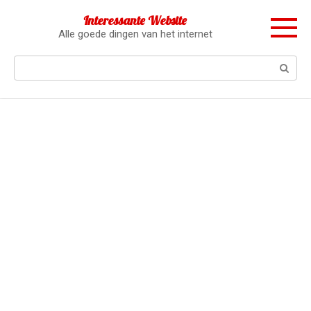
Перейти
Interessante Website
к
Alle goede dingen van het internet
контенту
Поиск: