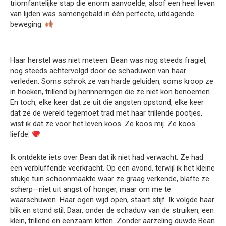
triomfantelijke stap die enorm aanvoelde, alsof een heel leven
van lijden was samengebald in één perfecte, uitdagende
beweging.
Haar herstel was niet meteen. Bean was nog steeds fragiel,
nog steeds achtervolgd door de schaduwen van haar
verleden. Soms schrok ze van harde geluiden, soms kroop ze
in hoeken, trillend bij herinneringen die ze niet kon benoemen.
En toch, elke keer dat ze uit die angsten opstond, elke keer
dat ze de wereld tegemoet trad met haar trillende pootjes,
wist ik dat ze voor het leven koos. Ze koos mij. Ze koos
liefde.
Ik ontdekte iets over Bean dat ik niet had verwacht. Ze had
een verbluffende veerkracht. Op een avond, terwijl ik het kleine
stukje tuin schoonmaakte waar ze graag verkende, blafte ze
scherp—niet uit angst of honger, maar om me te
waarschuwen. Haar ogen wijd open, staart stijf. Ik volgde haar
blik en stond stil. Daar, onder de schaduw van de struiken, een
klein, trillend en eenzaam kitten. Zonder aarzeling duwde Bean