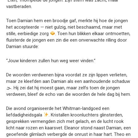
vastberaden.
Toen Damian hem een broodje gaf, merkte hij hoe de jongen
het accepteerde — niet gulzig, niet beschaamd, maar met
stille, eerbiedige zorg
. Toen hun blikken elkaar ontmoetten,
fluisterde de jongen een zin die een onverwachte rilling door
Damian stuurde:
“Jouw kinderen zullen hun weg weer vinden.”
De woorden verdwenen bijna voordat ze zijn lippen verlieten,
maar ze kleefden aan Damian als een aanhoudende schaduw
🌫. Hij zei dat hij moest gaan, maar zelfs toen de jongen
verdween, bleef de echo van die woorden de hele dag bij hem.
Die avond organiseerde het Whitman-landgoed een
liefdadigheidsgala
. Kristallen kroonluchters glinsterden,
gesprekken vermengden zich met gelach, en de lucht rook
licht naar rozen en kaarsvet. Eleanor stond naast Damian, een
geoefende glimlach verbergde de onrust in haar hart. Theo en