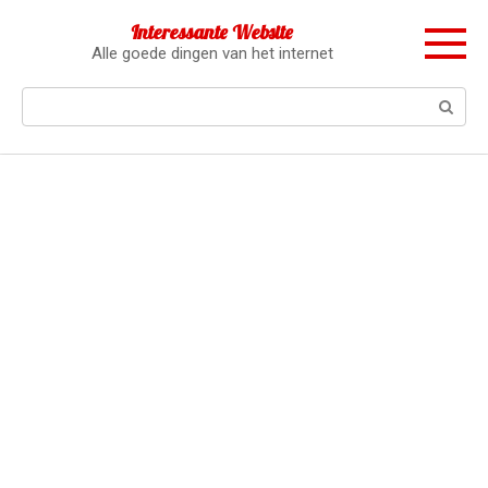
Перейти
Interessante Website
к
Alle goede dingen van het internet
контенту
Поиск: