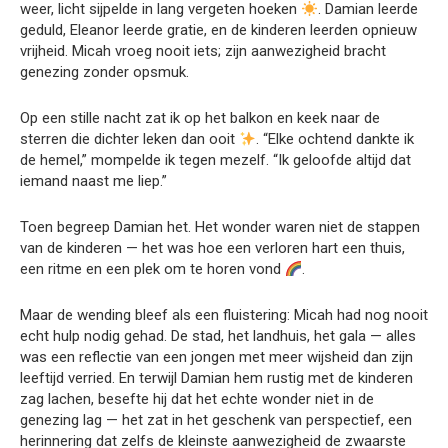
weer, licht sijpelde in lang vergeten hoeken
. Damian leerde
geduld, Eleanor leerde gratie, en de kinderen leerden opnieuw
vrijheid. Micah vroeg nooit iets; zijn aanwezigheid bracht
genezing zonder opsmuk.
Op een stille nacht zat ik op het balkon en keek naar de
sterren die dichter leken dan ooit
. “Elke ochtend dankte ik
de hemel,” mompelde ik tegen mezelf. “Ik geloofde altijd dat
iemand naast me liep.”
Toen begreep Damian het. Het wonder waren niet de stappen
van de kinderen — het was hoe een verloren hart een thuis,
een ritme en een plek om te horen vond
.
Maar de wending bleef als een fluistering: Micah had nog nooit
echt hulp nodig gehad. De stad, het landhuis, het gala — alles
was een reflectie van een jongen met meer wijsheid dan zijn
leeftijd verried. En terwijl Damian hem rustig met de kinderen
zag lachen, besefte hij dat het echte wonder niet in de
genezing lag — het zat in het geschenk van perspectief, een
herinnering dat zelfs de kleinste aanwezigheid de zwaarste