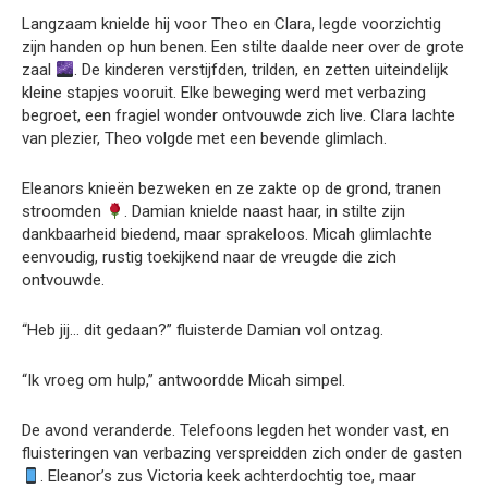
Langzaam knielde hij voor Theo en Clara, legde voorzichtig
zijn handen op hun benen. Een stilte daalde neer over de grote
zaal
. De kinderen verstijfden, trilden, en zetten uiteindelijk
kleine stapjes vooruit. Elke beweging werd met verbazing
begroet, een fragiel wonder ontvouwde zich live. Clara lachte
van plezier, Theo volgde met een bevende glimlach.
Eleanors knieën bezweken en ze zakte op de grond, tranen
stroomden
. Damian knielde naast haar, in stilte zijn
dankbaarheid biedend, maar sprakeloos. Micah glimlachte
eenvoudig, rustig toekijkend naar de vreugde die zich
ontvouwde.
“Heb jij… dit gedaan?” fluisterde Damian vol ontzag.
“Ik vroeg om hulp,” antwoordde Micah simpel.
De avond veranderde. Telefoons legden het wonder vast, en
fluisteringen van verbazing verspreidden zich onder de gasten
. Eleanor’s zus Victoria keek achterdochtig toe, maar