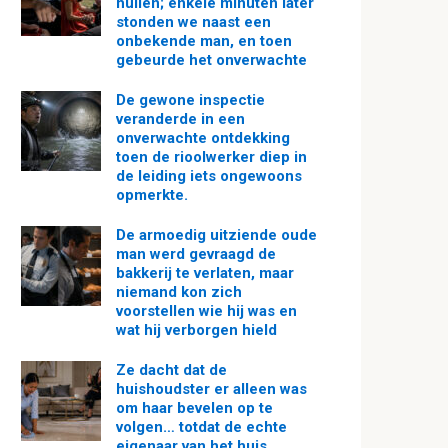
huilen; enkele minuten later
stonden we naast een
onbekende man, en toen
gebeurde het onverwachte
De gewone inspectie
veranderde in een
onverwachte ontdekking
toen de rioolwerker diep in
de leiding iets ongewoons
opmerkte.
De armoedig uitziende oude
man werd gevraagd de
bakkerij te verlaten, maar
niemand kon zich
voorstellen wie hij was en
wat hij verborgen hield
Ze dacht dat de
huishoudster er alleen was
om haar bevelen op te
volgen… totdat de echte
eigenaar van het huis