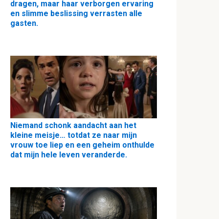
dragen, maar haar verborgen ervaring
en slimme beslissing verrasten alle
gasten.
Niemand schonk aandacht aan het
kleine meisje… totdat ze naar mijn
vrouw toe liep en een geheim onthulde
dat mijn hele leven veranderde.