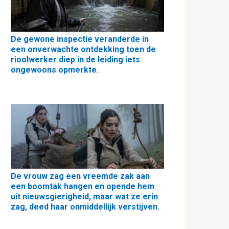
De gewone inspectie veranderde in
een onverwachte ontdekking toen de
rioolwerker diep in de leiding iets
ongewoons opmerkte.
De vrouw zag een vreemde zak aan
een boomtak hangen en opende hem
uit nieuwsgierigheid, maar wat ze erin
zag, deed haar onmiddellijk verstijven.