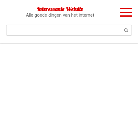
Перейти
Interessante Website
к
Alle goede dingen van het internet
контенту
Поиск: