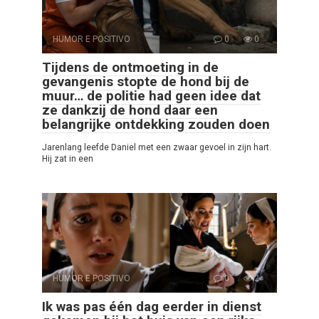
HUMOR E POSITIVO
0
0
Tijdens de ontmoeting in de
gevangenis stopte de hond bij de
muur… de politie had geen idee dat
ze dankzij de hond daar een
belangrijke ontdekking zouden doen
Jarenlang leefde Daniel met een zwaar gevoel in zijn hart.
Hij zat in een
HUMOR E POSITIVO
0
2
Ik was pas één dag eerder in dienst