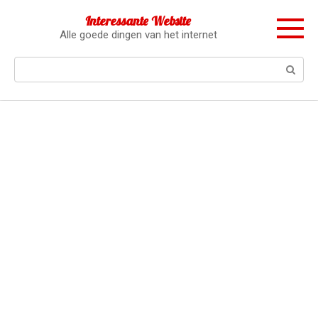
Перейти
Interessante Website
к
Alle goede dingen van het internet
контенту
Поиск: