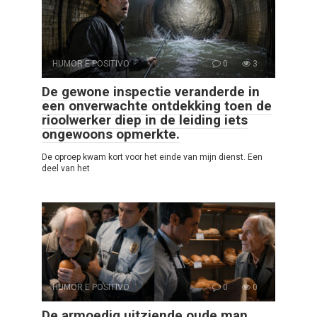
HUMOR E POSITIVO
0
3
De gewone inspectie veranderde in
een onverwachte ontdekking toen de
rioolwerker diep in de leiding iets
ongewoons opmerkte.
De oproep kwam kort voor het einde van mijn dienst. Een
deel van het
HUMOR E POSITIVO
0
0
De armoedig uitziende oude man