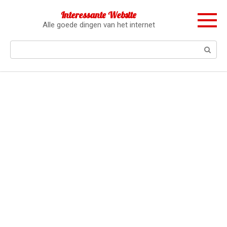
Перейти
Interessante Website
к
Alle goede dingen van het internet
контенту
Поиск: