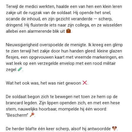
Terwijl de medici werkten, haalde een van hen een klein leren
zakje uit de rugzak van de soldaat. Hij opende het snel,
scande de inhoud, en zijn gezicht veranderde — scherp,
dringend. Hij fluisterde iets naar zijn collega, en ze wisselden
allebei een alarmerende blik uit
.
Nieuwsgierigheid overspoelde de menigte. Ik kreeg een glimp
te zien terwijl het zakje door hun handen gleed: kleine glazen
flesjes, een opgevouwen kaart met vreemde markeringen, en
wat leek op een verzegelde envelop met een rood militair
zegel
.
Wat het ook was, het was niet gewoon
.
De soldaat begon zich te bewegen net toen ze hem op de
brancard legden. Zijn lippen openden zich, en met een hese
stem, nauwelijks hoorbaar, mompelde hij één woord:
“Bescherm”
.
De herder blafte één keer scherp, alsof hij antwoordde
.