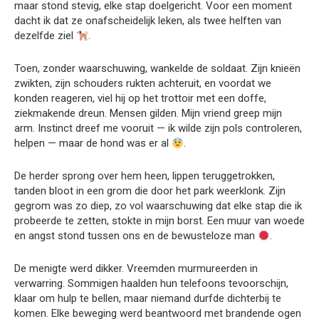
maar stond stevig, elke stap doelgericht. Voor een moment
dacht ik dat ze onafscheidelijk leken, als twee helften van
dezelfde ziel
.
Toen, zonder waarschuwing, wankelde de soldaat. Zijn knieën
zwikten, zijn schouders rukten achteruit, en voordat we
konden reageren, viel hij op het trottoir met een doffe,
ziekmakende dreun. Mensen gilden. Mijn vriend greep mijn
arm. Instinct dreef me vooruit — ik wilde zijn pols controleren,
helpen — maar de hond was er al
.
De herder sprong over hem heen, lippen teruggetrokken,
tanden bloot in een grom die door het park weerklonk. Zijn
gegrom was zo diep, zo vol waarschuwing dat elke stap die ik
probeerde te zetten, stokte in mijn borst. Een muur van woede
en angst stond tussen ons en de bewusteloze man
.
De menigte werd dikker. Vreemden murmureerden in
verwarring. Sommigen haalden hun telefoons tevoorschijn,
klaar om hulp te bellen, maar niemand durfde dichterbij te
komen. Elke beweging werd beantwoord met brandende ogen