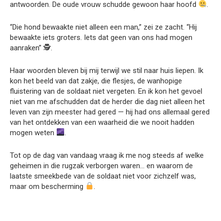
antwoorden. De oude vrouw schudde gewoon haar hoofd
.
“Die hond bewaakte niet alleen een man,” zei ze zacht. “Hij
bewaakte iets groters. Iets dat geen van ons had mogen
aanraken” 🕵️.
Haar woorden bleven bij mij terwijl we stil naar huis liepen. Ik
kon het beeld van dat zakje, die flesjes, de wanhopige
fluistering van de soldaat niet vergeten. En ik kon het gevoel
niet van me afschudden dat de herder die dag niet alleen het
leven van zijn meester had gered — hij had ons allemaal gered
van het ontdekken van een waarheid die we nooit hadden
mogen weten
.
Tot op de dag van vandaag vraag ik me nog steeds af welke
geheimen in die rugzak verborgen waren… en waarom de
laatste smeekbede van de soldaat niet voor zichzelf was,
maar om bescherming
.