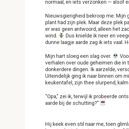
normaal, en iets verzonken — alsof 
Nieuwsgierigheid bekroop me. Mijn gr
plant had zijn plek. Maar deze plek pas
er was geen antwoord, alleen het zac
wind.
Dus knielde ik neer en veeg
dunne laagje aarde zag ik iets vaal. 
Mijn hart sloeg een slag over.
Voor
verhalen over oude geheimen die in t
donkerdere dingen. Ik aarzelde, ver
Uiteindelijk ging ik naar binnen om mi
keukentafel, zijn thee slurpend, kalm 
“Opa,” zei ik, terwijl ik probeerde o
aarde bij de schutting?”
Hij keek even stil naar me, toen glimla