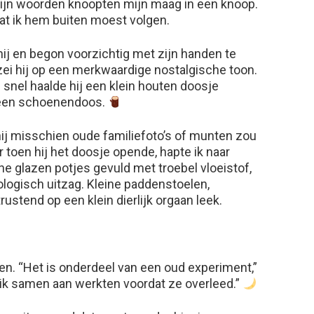
 Zijn woorden knoopten mijn maag in een knoop.
dat ik hem buiten moest volgen.
ij en begon voorzichtig met zijn handen te
” zei hij op een merkwaardige nostalgische toon.
 snel haalde hij een klein houten doosje
s een schoenendoos.
t hij misschien oude familiefoto’s of munten zou
 toen hij het doosje opende, hapte ik naar
e glazen potjes gevuld met troebel vloeistof,
iologisch uitzag. Kleine paddenstoelen,
ustend op een klein dierlijk orgaan leek.
tten. “Het is onderdeel van een oud experiment,”
n ik samen aan werkten voordat ze overleed.”