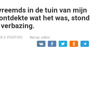
 vreemds in de tuin van mijn
 ontdekte wat het was, stond
n verbazing.
R E POSITIVO
Автор:
editor