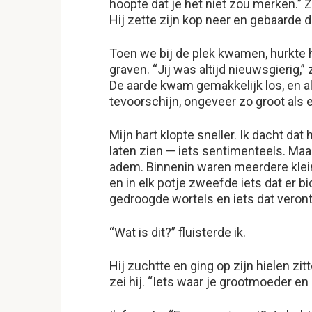
hoopte dat je het niet zou merken.”
Hij zette zijn kop neer en gebaarde 
Toen we bij de plek kwamen, hurkte h
graven. “Jij was altijd nieuwsgierig,
De aarde kwam gemakkelijk los, en al
tevoorschijn, ongeveer zo groot al
Mijn hart klopte sneller. Ik dacht da
laten zien — iets sentimenteels. Maar
adem. Binnenin waren meerdere klein
en in elk potje zweefde iets dat er b
gedroogde wortels en iets dat verontr
“Wat is dit?” fluisterde ik.
Hij zuchtte en ging op zijn hielen zi
zei hij. “Iets waar je grootmoeder e