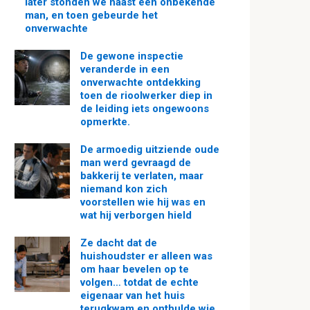
later stonden we naast een onbekende
man, en toen gebeurde het
onverwachte
De gewone inspectie
veranderde in een
onverwachte ontdekking
toen de rioolwerker diep in
de leiding iets ongewoons
opmerkte.
De armoedig uitziende oude
man werd gevraagd de
bakkerij te verlaten, maar
niemand kon zich
voorstellen wie hij was en
wat hij verborgen hield
Ze dacht dat de
huishoudster er alleen was
om haar bevelen op te
volgen… totdat de echte
eigenaar van het huis
terugkwam en onthulde wie