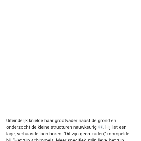
Uiteindelijk knielde haar grootvader naast de grond en
onderzocht de kleine structuren nauwkeurig
. Hij liet een
lage, verbaasde lach horen. “Dit zijn geen zaden,” mompelde
hij. “Het zijn schimmels. Meer specifiek, mijn lieve, het zijn