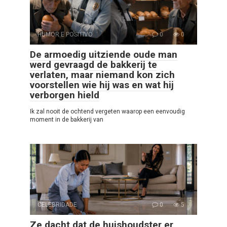
HUMOR E POSITIVO
0
0
De armoedig uitziende oude man
werd gevraagd de bakkerij te
verlaten, maar niemand kon zich
voorstellen wie hij was en wat hij
verborgen hield
Ik zal nooit de ochtend vergeten waarop een eenvoudig
moment in de bakkerij van
CELEBRIDADE
0
5
Ze dacht dat de huishoudster er