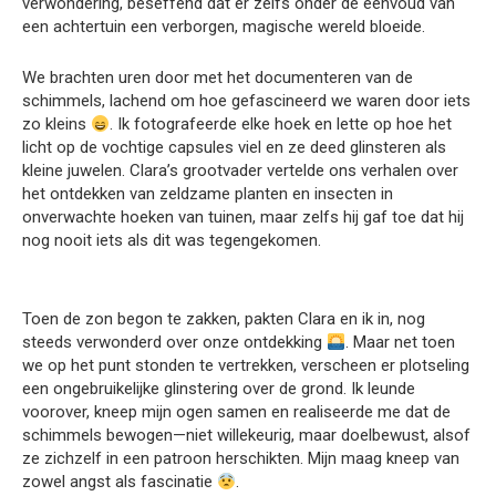
verwondering, beseffend dat er zelfs onder de eenvoud van
een achtertuin een verborgen, magische wereld bloeide.
We brachten uren door met het documenteren van de
schimmels, lachend om hoe gefascineerd we waren door iets
zo kleins
. Ik fotografeerde elke hoek en lette op hoe het
licht op de vochtige capsules viel en ze deed glinsteren als
kleine juwelen. Clara’s grootvader vertelde ons verhalen over
het ontdekken van zeldzame planten en insecten in
onverwachte hoeken van tuinen, maar zelfs hij gaf toe dat hij
nog nooit iets als dit was tegengekomen.
Toen de zon begon te zakken, pakten Clara en ik in, nog
steeds verwonderd over onze ontdekking
. Maar net toen
we op het punt stonden te vertrekken, verscheen er plotseling
een ongebruikelijke glinstering over de grond. Ik leunde
voorover, kneep mijn ogen samen en realiseerde me dat de
schimmels bewogen—niet willekeurig, maar doelbewust, alsof
ze zichzelf in een patroon herschikten. Mijn maag kneep van
zowel angst als fascinatie
.