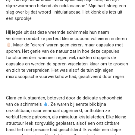
slijmzwammen bekend als nidulariaceae.” Mijn hart sloeg een
slag over bij dat woord—nidulariaceae. Het klonk als iets uit
een sprookje.
Hij legde uit dat deze vreemde schimmels hun naam
verdienen omdat ze perfect kleine cocons vol eieren imiteren
. Maar de “eieren” waren geen eieren, maar capsules met
sporen. Het genie van de natuur zat in hoe deze capsules
functioneerden: wanneer regen viel, raakten druppels de
capsules en werden de sporen vrijgelaten, klaar om te groeien
en zich te verspreiden. Het was alsof de tuin zijn eigen
microscopische vuurwerkshow had, geactiveerd door regen.
Clara en ik staarden, betoverd door de delicate schoonheid
van de schimmels
. Ze waren bij eerste blik bijna
onzichtbaar, maar eenmaal opgemerkt, onthulden ze
verbluffende patronen, als miniatuur kristalsteden. Elke kleine
structuur leek zorgvuldig geplaatst, alsof een onzichtbare
hand het met precisie had geschilderd. Ik voelde een diepe