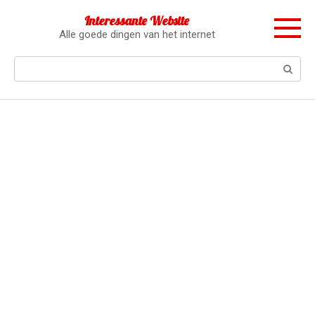
Перейти
Interessante Website
к
Alle goede dingen van het internet
контенту
Поиск: