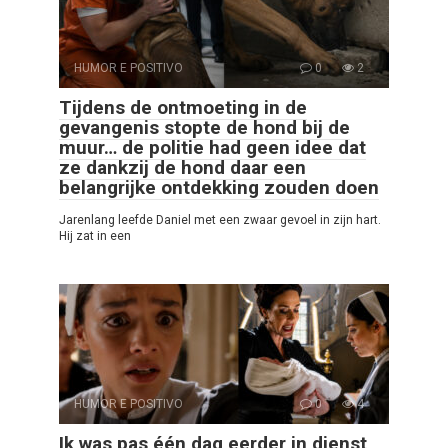
HUMOR E POSITIVO
0
2
Tijdens de ontmoeting in de
gevangenis stopte de hond bij de
muur… de politie had geen idee dat
ze dankzij de hond daar een
belangrijke ontdekking zouden doen
Jarenlang leefde Daniel met een zwaar gevoel in zijn hart.
Hij zat in een
HUMOR E POSITIVO
0
4
Ik was pas één dag eerder in dienst