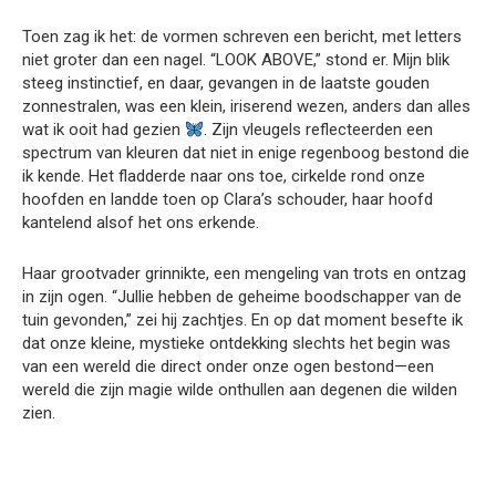
Toen zag ik het: de vormen schreven een bericht, met letters
niet groter dan een nagel. “LOOK ABOVE,” stond er. Mijn blik
steeg instinctief, en daar, gevangen in de laatste gouden
zonnestralen, was een klein, iriserend wezen, anders dan alles
wat ik ooit had gezien
. Zijn vleugels reflecteerden een
spectrum van kleuren dat niet in enige regenboog bestond die
ik kende. Het fladderde naar ons toe, cirkelde rond onze
hoofden en landde toen op Clara’s schouder, haar hoofd
kantelend alsof het ons erkende.
Haar grootvader grinnikte, een mengeling van trots en ontzag
in zijn ogen. “Jullie hebben de geheime boodschapper van de
tuin gevonden,” zei hij zachtjes. En op dat moment besefte ik
dat onze kleine, mystieke ontdekking slechts het begin was
van een wereld die direct onder onze ogen bestond—een
wereld die zijn magie wilde onthullen aan degenen die wilden
zien.