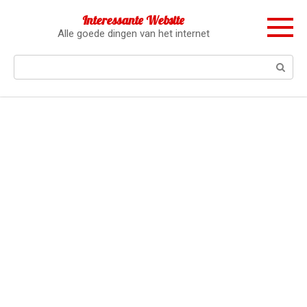
Перейти
Interessante Website
к
Alle goede dingen van het internet
контенту
Поиск: