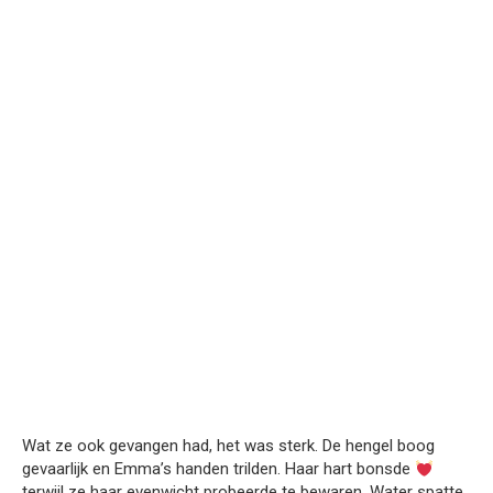
Wat ze ook gevangen had, het was sterk. De hengel boog
gevaarlijk en Emma’s handen trilden. Haar hart bonsde
terwijl ze haar evenwicht probeerde te bewaren. Water spatte