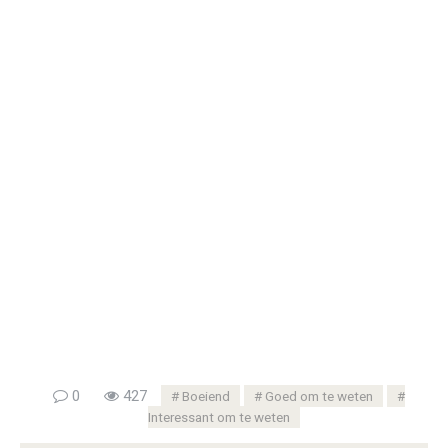
0
427
Boeiend
Goed om te weten
Interessant om te weten