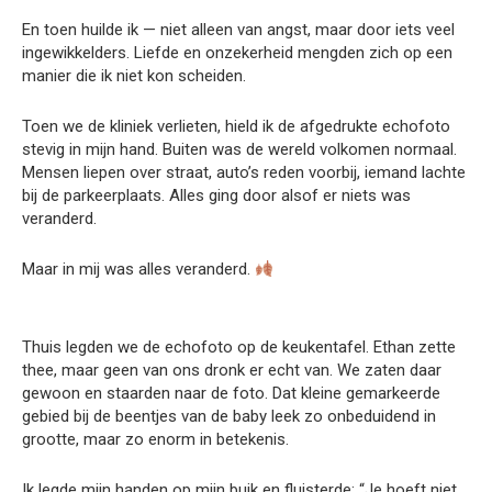
En toen huilde ik — niet alleen van angst, maar door iets veel
ingewikkelders. Liefde en onzekerheid mengden zich op een
manier die ik niet kon scheiden.
Toen we de kliniek verlieten, hield ik de afgedrukte echofoto
stevig in mijn hand. Buiten was de wereld volkomen normaal.
Mensen liepen over straat, auto’s reden voorbij, iemand lachte
bij de parkeerplaats. Alles ging door alsof er niets was
veranderd.
Maar in mij was alles veranderd.
Thuis legden we de echofoto op de keukentafel. Ethan zette
thee, maar geen van ons dronk er echt van. We zaten daar
gewoon en staarden naar de foto. Dat kleine gemarkeerde
gebied bij de beentjes van de baby leek zo onbeduidend in
grootte, maar zo enorm in betekenis.
Ik legde mijn handen op mijn buik en fluisterde: “Je hoeft niet