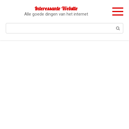
Перейти
Interessante Website
к
Alle goede dingen van het internet
контенту
Поиск: