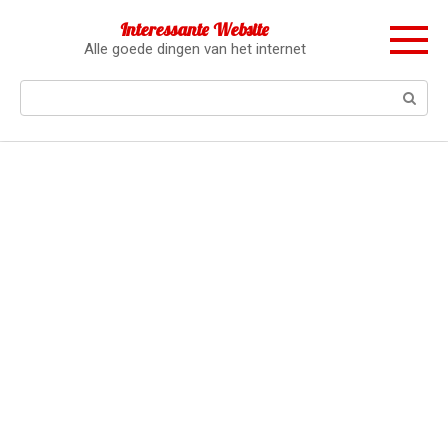
Перейти
Interessante Website
к
Alle goede dingen van het internet
контенту
Поиск: