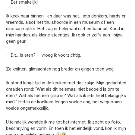
— Eet smakelijk!
Ik keek naar binnen—en daar was het… iets donkers, hards en
vreemds, alsof het thuishoorde in een museum of een
dinosaurusfilm. Het zag er helemaal niet eetbaar uit. Koud in
mijn handen, als kleine steentjes. Ik rook er zelfs aan—bijna
geen geur.
— Dit… is eten? — vroeg ik voorzichtig.
Ze knikten, glimlachten nog breder en gingen toen weg.
Ik stond lange tijd in de keuken met dat zakje. Mijn gedachten
draaiden rond: “Wat als dit helemaal niet bedoeld is om te
eten? Wat als het een grap is? Wat als ik iets heel belangrijks
mis?” Het in de koelkast leggen voelde eng, het weggooien
voelde ongemakkelijk.
Uiteindelijk wendde ik me tot het internet. Ik zocht op foto,
beschrijving en vorm. En toen ik het eindelijk vond, kon ik mijn
ogen nauwelijks geloven.