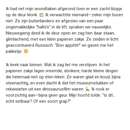
Ik had net mijn avondtaken afgerond toen er een zacht klopje
op de deur klonk.
Ik verwachtte niemand—zeker mijn buren
niet. Ze zijn buitenlanders en afgezien van een paar
ongemakkelijke “hallo’s” in de lift, spraken we nauwelijks.
Nieuwsgierig deed ik de deur open en zag hen daar staan,
glimlachend, met een klein papieren zakje. Ze zeiden in licht
geaccentueerd Russisch: “Bon appétit!” en gaven me het
pakketje.
Ik keek naar binnen. Wat ik zag liet me verstijven. In het
papieren zakje lagen vreemde, donkere, harde kleine dingen
die helemaal niet op eten leken. Ze waren glad en koud, bijna
steenachtig, en even dacht ik dat het museumstukken of
rekwisieten uit een dinosaurusfilm waren.
Ik rook er
voorzichtig aan—bijna geen geur. Mijn hoofd tolde: “Is dit…
echt eetbaar? Of een soort grap?”