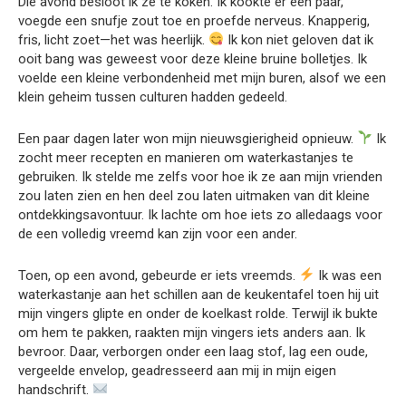
Die avond besloot ik ze te koken. Ik kookte er een paar,
voegde een snufje zout toe en proefde nerveus. Knapperig,
fris, licht zoet—het was heerlijk.
Ik kon niet geloven dat ik
ooit bang was geweest voor deze kleine bruine bolletjes. Ik
voelde een kleine verbondenheid met mijn buren, alsof we een
klein geheim tussen culturen hadden gedeeld.
Een paar dagen later won mijn nieuwsgierigheid opnieuw.
Ik
zocht meer recepten en manieren om waterkastanjes te
gebruiken. Ik stelde me zelfs voor hoe ik ze aan mijn vrienden
zou laten zien en hen deel zou laten uitmaken van dit kleine
ontdekkingsavontuur. Ik lachte om hoe iets zo alledaags voor
de een volledig vreemd kan zijn voor een ander.
Toen, op een avond, gebeurde er iets vreemds.
Ik was een
waterkastanje aan het schillen aan de keukentafel toen hij uit
mijn vingers glipte en onder de koelkast rolde. Terwijl ik bukte
om hem te pakken, raakten mijn vingers iets anders aan. Ik
bevroor. Daar, verborgen onder een laag stof, lag een oude,
vergeelde envelop, geadresseerd aan mij in mijn eigen
handschrift.