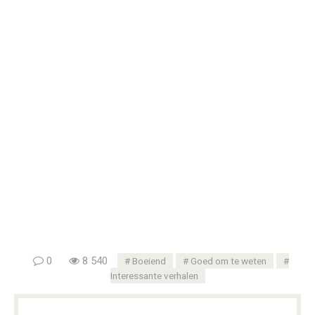
0
8 540
Boeiend
Goed om te weten
Interessante verhalen