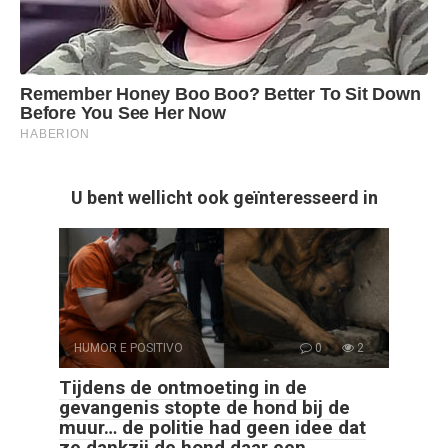
U bent wellicht ook geïnteresseerd in
HUMOR E POSITIVO
0
2
Tijdens de ontmoeting in de
gevangenis stopte de hond bij de
muur… de politie had geen idee dat
ze dankzij de hond daar een