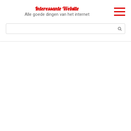
Перейти
Interessante Website
к
Alle goede dingen van het internet
контенту
Поиск: