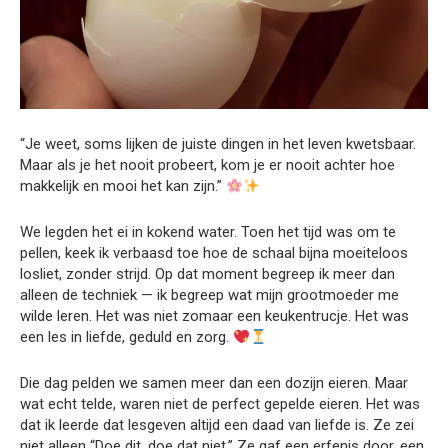
“Je weet, soms lijken de juiste dingen in het leven kwetsbaar.
Maar als je het nooit probeert, kom je er nooit achter hoe
makkelijk en mooi het kan zijn.”
We legden het ei in kokend water. Toen het tijd was om te
pellen, keek ik verbaasd toe hoe de schaal bijna moeiteloos
losliet, zonder strijd. Op dat moment begreep ik meer dan
alleen de techniek — ik begreep wat mijn grootmoeder me
wilde leren. Het was niet zomaar een keukentrucje. Het was
een les in liefde, geduld en zorg.
Die dag pelden we samen meer dan een dozijn eieren. Maar
wat echt telde, waren niet de perfect gepelde eieren. Het was
dat ik leerde dat lesgeven altijd een daad van liefde is. Ze zei
niet alleen “Doe dit, doe dat niet.” Ze gaf een erfenis door, een