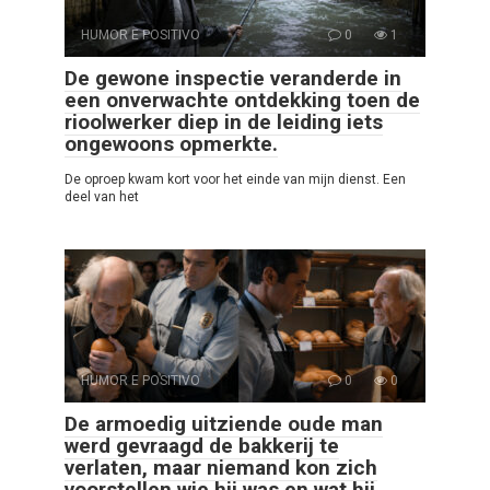
HUMOR E POSITIVO
0
1
De gewone inspectie veranderde in
een onverwachte ontdekking toen de
rioolwerker diep in de leiding iets
ongewoons opmerkte.
De oproep kwam kort voor het einde van mijn dienst. Een
deel van het
HUMOR E POSITIVO
0
0
De armoedig uitziende oude man
werd gevraagd de bakkerij te
verlaten, maar niemand kon zich
voorstellen wie hij was en wat hij