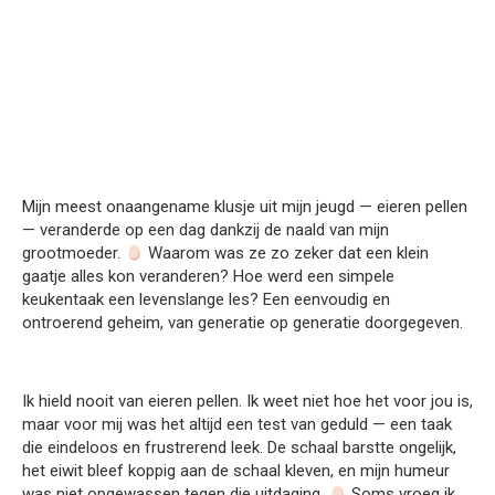
Mijn meest onaangename klusje uit mijn jeugd — eieren pellen
— veranderde op een dag dankzij de naald van mijn
grootmoeder.
Waarom was ze zo zeker dat een klein
gaatje alles kon veranderen? Hoe werd een simpele
keukentaak een levenslange les? Een eenvoudig en
ontroerend geheim, van generatie op generatie doorgegeven.
Ik hield nooit van eieren pellen. Ik weet niet hoe het voor jou is,
maar voor mij was het altijd een test van geduld — een taak
die eindeloos en frustrerend leek. De schaal barstte ongelijk,
het eiwit bleef koppig aan de schaal kleven, en mijn humeur
was niet opgewassen tegen die uitdaging.
Soms vroeg ik