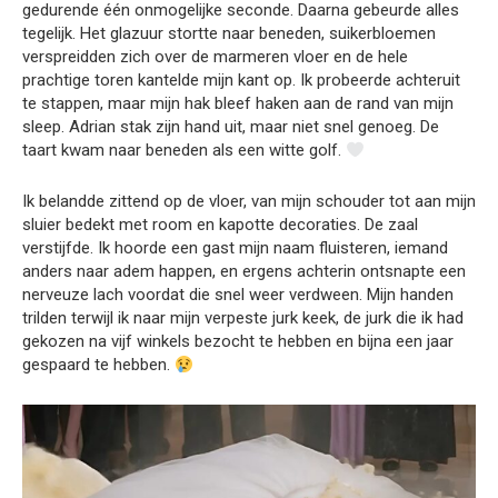
gedurende één onmogelijke seconde. Daarna gebeurde alles
tegelijk. Het glazuur stortte naar beneden, suikerbloemen
verspreidden zich over de marmeren vloer en de hele
prachtige toren kantelde mijn kant op. Ik probeerde achteruit
te stappen, maar mijn hak bleef haken aan de rand van mijn
sleep. Adrian stak zijn hand uit, maar niet snel genoeg. De
taart kwam naar beneden als een witte golf.
Ik belandde zittend op de vloer, van mijn schouder tot aan mijn
sluier bedekt met room en kapotte decoraties. De zaal
verstijfde. Ik hoorde een gast mijn naam fluisteren, iemand
anders naar adem happen, en ergens achterin ontsnapte een
nerveuze lach voordat die snel weer verdween. Mijn handen
trilden terwijl ik naar mijn verpeste jurk keek, de jurk die ik had
gekozen na vijf winkels bezocht te hebben en bijna een jaar
gespaard te hebben.