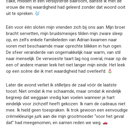
cake, midden in een verbijsterde ballroom, danste ik met de
vrouw die mij waardigheid had geleerd zonder dat woord ooit
uit te spreken.
Eén voor één sloten mijn vrienden zich bij ons aan. Mijn broer
bracht servetten, mijn bruidsmeisjes tilden mijn zware sleep
op, en zelfs enkele familieleden van Adrian kwamen naar
voren met beschaamde maar oprechte blikken in hun ogen.
De sfeer veranderde van ongemakkelijk naar warm, van stil
naar menselijk. De verwoeste taart lag nog overal, maar op de
een of andere manier leek het niet langer mijn einde. Het leek
op een scène die ik met waardigheid had overleefd.
Later die avond verliet ik stilletjes de zaal vóór de laatste
toost. Niet omdat ik me schaamde, maar omdat ik eindelijk
begreep dat weggaan vredig kan voelen wanneer je hart
eindelijk voor zichzelf heeft gekozen. Ik nam de cadeaus niet
mee. Ik hield geen toespraken. Ik trok gewoon een eenvoudige
crèmekleurige jurk aan die mijn grootmoeder “voor het geval
dat” had meegenomen, en samen reden we weg.