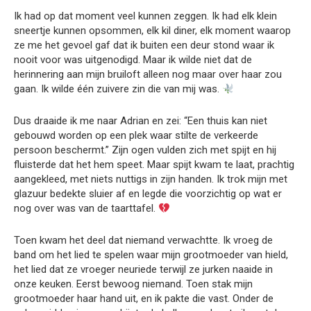
Ik had op dat moment veel kunnen zeggen. Ik had elk klein
sneertje kunnen opsommen, elk kil diner, elk moment waarop
ze me het gevoel gaf dat ik buiten een deur stond waar ik
nooit voor was uitgenodigd. Maar ik wilde niet dat de
herinnering aan mijn bruiloft alleen nog maar over haar zou
gaan. Ik wilde één zuivere zin die van mij was.
Dus draaide ik me naar Adrian en zei: “Een thuis kan niet
gebouwd worden op een plek waar stilte de verkeerde
persoon beschermt.” Zijn ogen vulden zich met spijt en hij
fluisterde dat het hem speet. Maar spijt kwam te laat, prachtig
aangekleed, met niets nuttigs in zijn handen. Ik trok mijn met
glazuur bedekte sluier af en legde die voorzichtig op wat er
nog over was van de taarttafel.
Toen kwam het deel dat niemand verwachtte. Ik vroeg de
band om het lied te spelen waar mijn grootmoeder van hield,
het lied dat ze vroeger neuriede terwijl ze jurken naaide in
onze keuken. Eerst bewoog niemand. Toen stak mijn
grootmoeder haar hand uit, en ik pakte die vast. Onder de