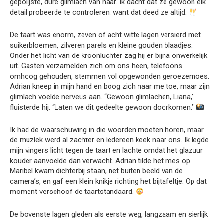
gepolijste, dure glimlach van haar. Ik dacht dat ze gewoon elk
detail probeerde te controleren, want dat deed ze altijd.
De taart was enorm, zeven of acht witte lagen versierd met
suikerbloemen, zilveren parels en kleine gouden blaadjes.
Onder het licht van de kroonluchter zag hij er bijna onwerkelijk
uit. Gasten verzamelden zich om ons heen, telefoons
omhoog gehouden, stemmen vol opgewonden geroezemoes.
Adrian kneep in mijn hand en boog zich naar me toe, maar zijn
glimlach voelde nerveus aan. “Gewoon glimlachen, Liana,”
fluisterde hij. “Laten we dit gedeelte gewoon doorkomen.”
Ik had de waarschuwing in die woorden moeten horen, maar
de muziek werd al zachter en iedereen keek naar ons. Ik legde
mijn vingers licht tegen de taart en lachte omdat het glazuur
kouder aanvoelde dan verwacht. Adrian tilde het mes op.
Maribel kwam dichterbij staan, net buiten beeld van de
camera’s, en gaf een klein knikje richting het bijtafeltje. Op dat
moment verschoof de taartstandaard.
De bovenste lagen gleden als eerste weg, langzaam en sierlijk