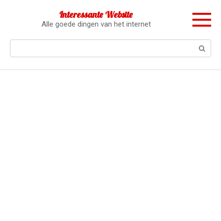
Перейти
Interessante Website
к
Alle goede dingen van het internet
контенту
Поиск: