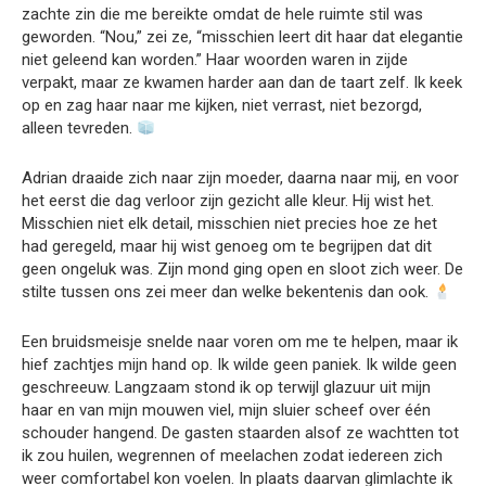
zachte zin die me bereikte omdat de hele ruimte stil was
geworden. “Nou,” zei ze, “misschien leert dit haar dat elegantie
niet geleend kan worden.” Haar woorden waren in zijde
verpakt, maar ze kwamen harder aan dan de taart zelf. Ik keek
op en zag haar naar me kijken, niet verrast, niet bezorgd,
alleen tevreden.
Adrian draaide zich naar zijn moeder, daarna naar mij, en voor
het eerst die dag verloor zijn gezicht alle kleur. Hij wist het.
Misschien niet elk detail, misschien niet precies hoe ze het
had geregeld, maar hij wist genoeg om te begrijpen dat dit
geen ongeluk was. Zijn mond ging open en sloot zich weer. De
stilte tussen ons zei meer dan welke bekentenis dan ook.
Een bruidsmeisje snelde naar voren om me te helpen, maar ik
hief zachtjes mijn hand op. Ik wilde geen paniek. Ik wilde geen
geschreeuw. Langzaam stond ik op terwijl glazuur uit mijn
haar en van mijn mouwen viel, mijn sluier scheef over één
schouder hangend. De gasten staarden alsof ze wachtten tot
ik zou huilen, wegrennen of meelachen zodat iedereen zich
weer comfortabel kon voelen. In plaats daarvan glimlachte ik