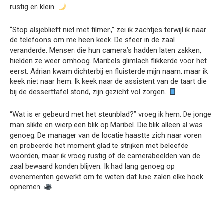
rustig en klein.
“Stop alsjeblieft niet met filmen,” zei ik zachtjes terwijl ik naar
de telefoons om me heen keek. De sfeer in de zaal
veranderde. Mensen die hun camera’s hadden laten zakken,
hielden ze weer omhoog. Maribels glimlach flikkerde voor het
eerst. Adrian kwam dichterbij en fluisterde mijn naam, maar ik
keek niet naar hem. Ik keek naar de assistent van de taart die
bij de desserttafel stond, zijn gezicht vol zorgen.
“Wat is er gebeurd met het steunblad?” vroeg ik hem. De jonge
man slikte en wierp een blik op Maribel. Die blik alleen al was
genoeg. De manager van de locatie haastte zich naar voren
en probeerde het moment glad te strijken met beleefde
woorden, maar ik vroeg rustig of de camerabeelden van de
zaal bewaard konden blijven. Ik had lang genoeg op
evenementen gewerkt om te weten dat luxe zalen elke hoek
opnemen.