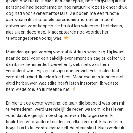
gezien hoe rustig ik alles had aangepakt, hoe zorgvuldig ik hun
personeel had beschermd en hoe natuurlijk ik zelfs onder druk
oog had voor evenementdetails. Ze boden me een functie
aan waarin ik emotionele ceremonie-momenten mocht
ontwerpen voor koppels die bruiloften wilden met betekenis,
niet alleen decoratie. Ik accepteerde nog voordat het
telefoongesprek voorbij was.
Maanden gingen voorbij voordat ik Adrian weer zag. Hij kwam
naar de zaal voor een zakelijk evenement en zag er kleiner uit
dan ik me herinnerde, hoewel er fysiek niets aan hem
veranderd was. Hij zei dat zijn moeder zich vele malen had
verontschuldigd. Ik geloofde hem. Maar excuses kunnen niet
altijd herbouwen wat stilte heeft laten instorten. Ik wenste
hem vrede toe, en ik meende het.
En hier zit de echte wending: de taart die bedoeld was om mij
te vernederen, werd uiteindelijk de reden waarom ik het leven
vond dat ik eigenlijk moest opbouwen. Nu organiseer ik
bruiloften voor andere bruiden, en elke keer dat ik naast een
hoge taart sta, controleer ik zelf de steunplaat. Niet omdat ik