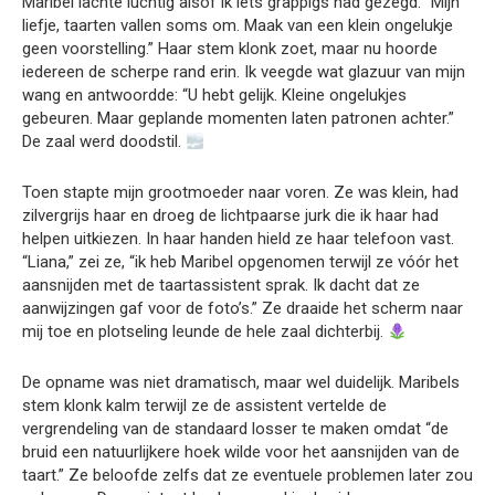
Maribel lachte luchtig alsof ik iets grappigs had gezegd. “Mijn
liefje, taarten vallen soms om. Maak van een klein ongelukje
geen voorstelling.” Haar stem klonk zoet, maar nu hoorde
iedereen de scherpe rand erin. Ik veegde wat glazuur van mijn
wang en antwoordde: “U hebt gelijk. Kleine ongelukjes
gebeuren. Maar geplande momenten laten patronen achter.”
De zaal werd doodstil.
Toen stapte mijn grootmoeder naar voren. Ze was klein, had
zilvergrijs haar en droeg de lichtpaarse jurk die ik haar had
helpen uitkiezen. In haar handen hield ze haar telefoon vast.
“Liana,” zei ze, “ik heb Maribel opgenomen terwijl ze vóór het
aansnijden met de taartassistent sprak. Ik dacht dat ze
aanwijzingen gaf voor de foto’s.” Ze draaide het scherm naar
mij toe en plotseling leunde de hele zaal dichterbij.
De opname was niet dramatisch, maar wel duidelijk. Maribels
stem klonk kalm terwijl ze de assistent vertelde de
vergrendeling van de standaard losser te maken omdat “de
bruid een natuurlijkere hoek wilde voor het aansnijden van de
taart.” Ze beloofde zelfs dat ze eventuele problemen later zou