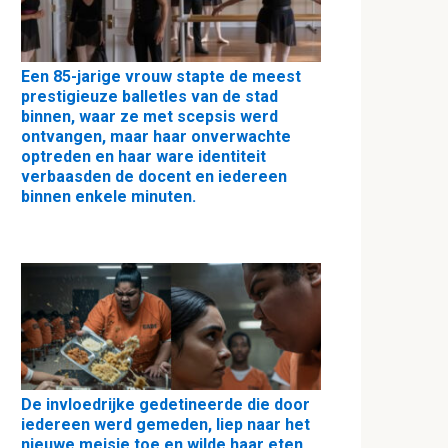
Een 85-jarige vrouw stapte de meest
prestigieuze balletles van de stad
binnen, waar ze met scepsis werd
ontvangen, maar haar onverwachte
optreden en haar ware identiteit
verbaasden de docent en iedereen
binnen enkele minuten.
De invloedrijke gedetineerde die door
iedereen werd gemeden, liep naar het
nieuwe meisje toe en wilde haar eten