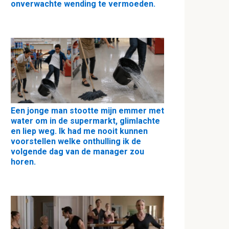
onverwachte wending te vermoeden.
Een jonge man stootte mijn emmer met
water om in de supermarkt, glimlachte
en liep weg. Ik had me nooit kunnen
voorstellen welke onthulling ik de
volgende dag van de manager zou
horen.