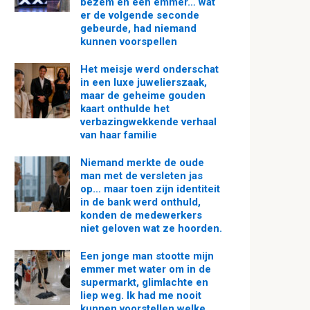
bezem en een emmer… wat
er de volgende seconde
gebeurde, had niemand
kunnen voorspellen
Het meisje werd onderschat
in een luxe juwelierszaak,
maar de geheime gouden
kaart onthulde het
verbazingwekkende verhaal
van haar familie
Niemand merkte de oude
man met de versleten jas
op… maar toen zijn identiteit
in de bank werd onthuld,
konden de medewerkers
niet geloven wat ze hoorden.
Een jonge man stootte mijn
emmer met water om in de
supermarkt, glimlachte en
liep weg. Ik had me nooit
kunnen voorstellen welke