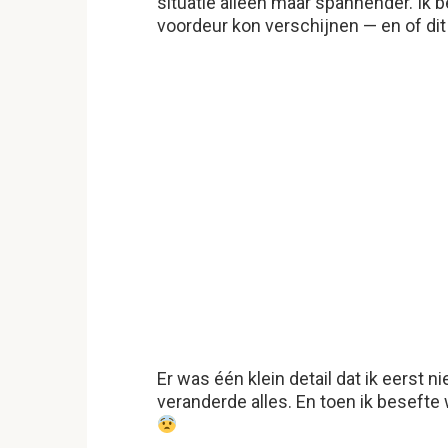
situatie alleen maar spannender. Ik b
voordeur kon verschijnen — en of di
Er was één klein detail dat ik eerst n
veranderde alles. En toen ik besefte 