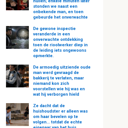
huilen; enkele minuten later
stonden we naast een
onbekende man, en toen
gebeurde het onverwachte
De gewone inspectie
veranderde in een
onverwachte ontdekking
toen de rioolwerker diep in
de leiding iets ongewoons
opmerkte.
De armoedig uitziende oude
man werd gevraagd de
bakkerij te verlaten, maar
niemand kon zich
voorstellen wie hij was en
wat hij verborgen hield
Ze dacht dat de
huishoudster er alleen was
om haar bevelen op te
volgen… totdat de echte
eigenaar van het huis