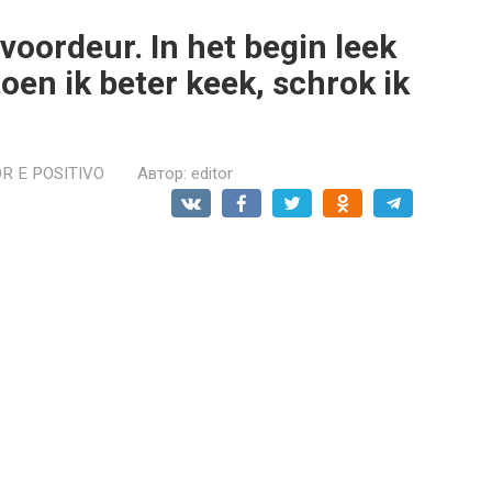
e voordeur. In het begin leek
oen ik beter keek, schrok ik
R E POSITIVO
Автор:
editor