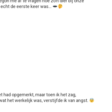
egon me af te vragen hoe zo’n dier bij onze
t echt de eerste keer was…
iet had opgemerkt, maar toen ik het zag,
wat het werkelijk was, verstijfde ik van angst.