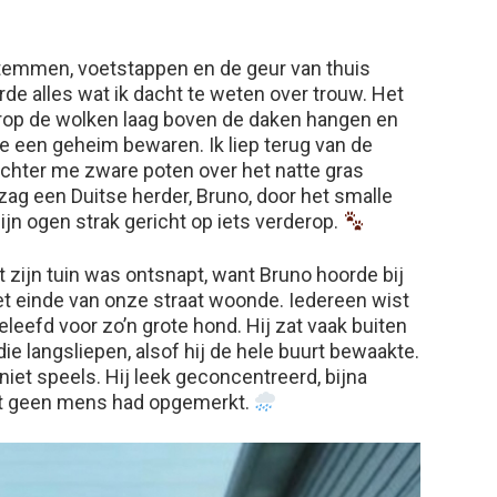
stemmen, voetstappen en de geur van thuis
de alles wat ik dacht te weten over trouw. Het
arop de wolken laag boven de daken hangen en
e een geheim bewaren. Ik liep terug van de
 achter me zware poten over het natte gras
ag een Duitse herder, Bruno, door het smalle
ijn ogen strak gericht op iets verderop.
t zijn tuin was ontsnapt, want Bruno hoorde bij
het einde van onze straat woonde. Iedereen wist
eleefd voor zo’n grote hond. Hij zat vaak buiten
die langsliepen, alsof hij de hele buurt bewaakte.
 niet speels. Hij leek geconcentreerd, bijna
wat geen mens had opgemerkt.