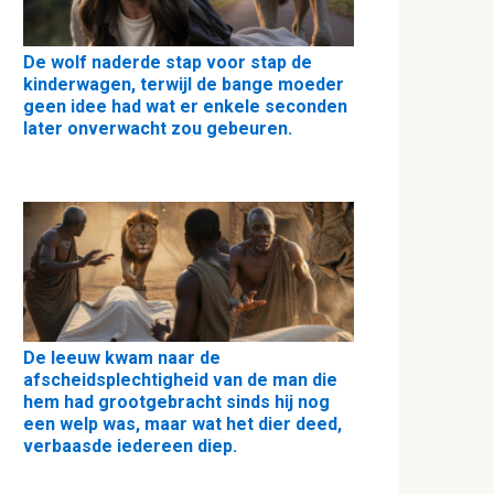
De wolf naderde stap voor stap de
kinderwagen, terwijl de bange moeder
geen idee had wat er enkele seconden
later onverwacht zou gebeuren.
De leeuw kwam naar de
afscheidsplechtigheid van de man die
hem had grootgebracht sinds hij nog
een welp was, maar wat het dier deed,
verbaasde iedereen diep.