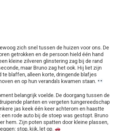
 bewoog zich snel tussen de huizen voor ons. De
voren getrokken en de persoon hield één hand
 een kleine zilveren glinstering zag bij de rand
conde, maar Bruno zag het ook. Hij liet zijn
te blaffen, alleen korte, dringende blafjes
oven en op hun veranda’s kwamen staan.
oment belangrijk voelde. De doorgang tussen de
druipende planten en vergeten tuingereedschap
onkere jas keek één keer achterom en haastte
 een rode auto bij de stoep was gestopt. Bruno
r hem. Zijn poten spatten door kleine plassen,
ggen: stop, kijk, let op.