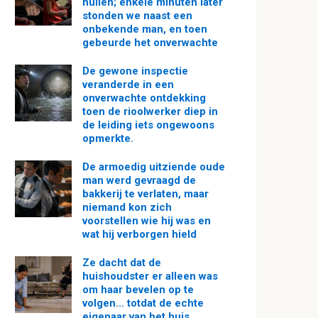
huilen; enkele minuten later
stonden we naast een
onbekende man, en toen
gebeurde het onverwachte
De gewone inspectie
veranderde in een
onverwachte ontdekking
toen de rioolwerker diep in
de leiding iets ongewoons
opmerkte.
De armoedig uitziende oude
man werd gevraagd de
bakkerij te verlaten, maar
niemand kon zich
voorstellen wie hij was en
wat hij verborgen hield
Ze dacht dat de
huishoudster er alleen was
om haar bevelen op te
volgen… totdat de echte
eigenaar van het huis