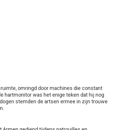
uisruimte, omringd door machines die constant
e hartmonitor was het enige teken dat hij nog
edogen stemden de artsen ermee in zijn trouwe
n.
 Armen gediend tijdens patrouilles en