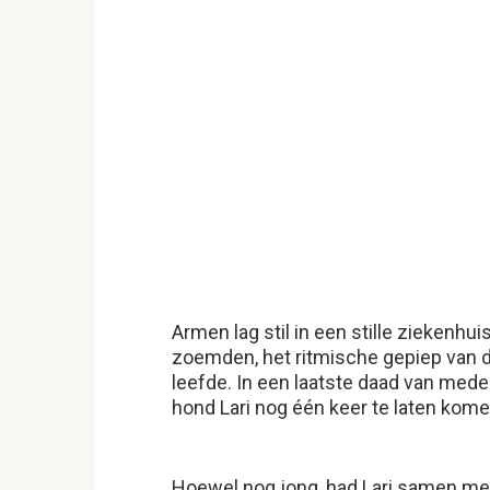
Armen lag stil in een stille ziekenh
zoemden, het ritmische gepiep van d
leefde. In een laatste daad van med
hond Lari nog één keer te laten kome
Hoewel nog jong, had Lari samen met