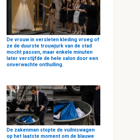
De vrouw in versleten kleding vroeg of
ze de duurste trouwjurk van de stad
mocht passen, maar enkele minuten
later verstijfde de hele salon door een
onverwachte onthulling.
De zakenman stopte de vuilniswagen
op het laatste moment om de blauwe