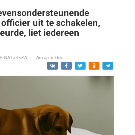
 levensondersteunende
fficier uit te schakelen,
urde, liet iedereen
 E NATUREZA
Автор:
editor