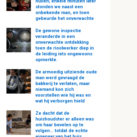
huilen; enkele minuten later
stonden we naast een
onbekende man, en toen
gebeurde het onverwachte
De gewone inspectie
veranderde in een
onverwachte ontdekking
toen de rioolwerker diep in
de leiding iets ongewoons
opmerkte.
De armoedig uitziende oude
man werd gevraagd de
bakkerij te verlaten, maar
niemand kon zich
voorstellen wie hij was en
wat hij verborgen hield
Ze dacht dat de
huishoudster er alleen was
om haar bevelen op te
volgen… totdat de echte
eigenaar van het huis