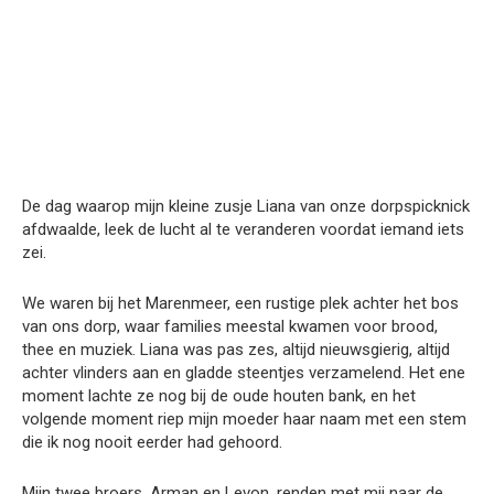
De dag waarop mijn kleine zusje Liana van onze dorpspicknick
afdwaalde, leek de lucht al te veranderen voordat iemand iets
zei.
We waren bij het Marenmeer, een rustige plek achter het bos
van ons dorp, waar families meestal kwamen voor brood,
thee en muziek. Liana was pas zes, altijd nieuwsgierig, altijd
achter vlinders aan en gladde steentjes verzamelend. Het ene
moment lachte ze nog bij de oude houten bank, en het
volgende moment riep mijn moeder haar naam met een stem
die ik nog nooit eerder had gehoord.
Mijn twee broers, Arman en Levon, renden met mij naar de