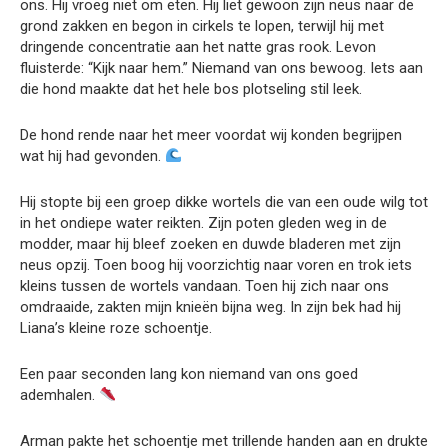
ons. Hij vroeg niet om eten. Hij liet gewoon zijn neus naar de
grond zakken en begon in cirkels te lopen, terwijl hij met
dringende concentratie aan het natte gras rook. Levon
fluisterde: “Kijk naar hem.” Niemand van ons bewoog. Iets aan
die hond maakte dat het hele bos plotseling stil leek.
De hond rende naar het meer voordat wij konden begrijpen
wat hij had gevonden.
Hij stopte bij een groep dikke wortels die van een oude wilg tot
in het ondiepe water reikten. Zijn poten gleden weg in de
modder, maar hij bleef zoeken en duwde bladeren met zijn
neus opzij. Toen boog hij voorzichtig naar voren en trok iets
kleins tussen de wortels vandaan. Toen hij zich naar ons
omdraaide, zakten mijn knieën bijna weg. In zijn bek had hij
Liana’s kleine roze schoentje.
Een paar seconden lang kon niemand van ons goed
ademhalen.
Arman pakte het schoentje met trillende handen aan en drukte