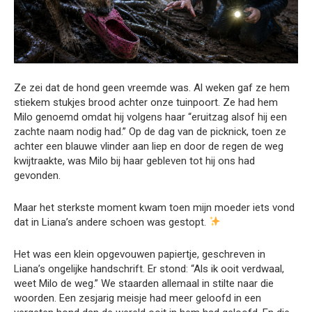
Ze zei dat de hond geen vreemde was. Al weken gaf ze hem
stiekem stukjes brood achter onze tuinpoort. Ze had hem
Milo genoemd omdat hij volgens haar “eruitzag alsof hij een
zachte naam nodig had.” Op de dag van de picknick, toen ze
achter een blauwe vlinder aan liep en door de regen de weg
kwijtraakte, was Milo bij haar gebleven tot hij ons had
gevonden.
Maar het sterkste moment kwam toen mijn moeder iets vond
dat in Liana’s andere schoen was gestopt.
Het was een klein opgevouwen papiertje, geschreven in
Liana’s ongelijke handschrift. Er stond: “Als ik ooit verdwaal,
weet Milo de weg.” We staarden allemaal in stilte naar die
woorden. Een zesjarig meisje had meer geloofd in een