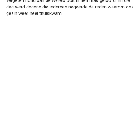
vergeten hond dan de wereld ooit in hem had geloofd. En die
dag werd degene die iedereen negeerde de reden waarom ons
gezin weer heel thuiskwam.