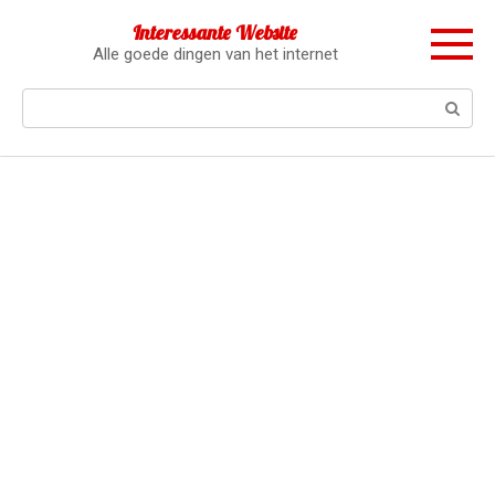
Перейти
Interessante Website
к
Alle goede dingen van het internet
контенту
Поиск: