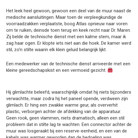
Het leek heel gewoon, gewoon een deel van de muur naast de
medische aansluitingen. Maar toen de verpleegkundige de
voorraadzakken verplaatste, boog Atlas opnieuw naar voren
om te ruiken, deinsde toen terug en keek recht naar Dr. Maren.
Zij belde de technische dienst met een kalme stem, maar ik
zag haar ogen. Er klopte iets niet aan die hoek. De kamer werd
stil, zo’n stilte waarin elk klein geluid belangrijk lijkt.
Een medewerker van de technische dienst arriveerde met een
kleine gereedschapskist en een vermoeid gezicht.
Hij glimlachte beleefd, waarschijnlijk omdat hij niets bijzonders
verwachtte, maar zodra hij het paneel opende, verdween zijn
glimlach. Er hing een zwakke warme geur, als oververhit
plastic, verborgen achter de afdekking van de apparatuur.
Geen rook, geen vlammen, niets dramatisch, alleen een stil
probleem dat in stilte lag te wachten. Een connector achter de
muur was losgeraakt bij een reserve-eenheid, en een van de
kabels was warmer geworden dan de bedoeling was.