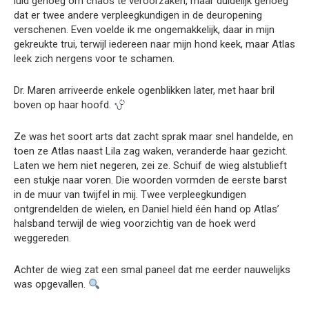
luid genoeg om chaos te veroorzaken, maar duidelijk genoeg
dat er twee andere verpleegkundigen in de deuropening
verschenen. Even voelde ik me ongemakkelijk, daar in mijn
gekreukte trui, terwijl iedereen naar mijn hond keek, maar Atlas
leek zich nergens voor te schamen.
Dr. Maren arriveerde enkele ogenblikken later, met haar bril
boven op haar hoofd.
Ze was het soort arts dat zacht sprak maar snel handelde, en
toen ze Atlas naast Lila zag waken, veranderde haar gezicht.
Laten we hem niet negeren, zei ze. Schuif de wieg alstublieft
een stukje naar voren. Die woorden vormden de eerste barst
in de muur van twijfel in mij. Twee verpleegkundigen
ontgrendelden de wielen, en Daniel hield één hand op Atlas’
halsband terwijl de wieg voorzichtig van de hoek werd
weggereden.
Achter de wieg zat een smal paneel dat me eerder nauwelijks
was opgevallen.