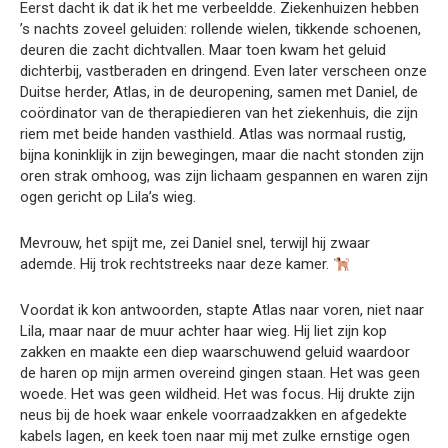
Eerst dacht ik dat ik het me verbeeldde. Ziekenhuizen hebben
’s nachts zoveel geluiden: rollende wielen, tikkende schoenen,
deuren die zacht dichtvallen. Maar toen kwam het geluid
dichterbij, vastberaden en dringend. Even later verscheen onze
Duitse herder, Atlas, in de deuropening, samen met Daniel, de
coördinator van de therapiedieren van het ziekenhuis, die zijn
riem met beide handen vasthield. Atlas was normaal rustig,
bijna koninklijk in zijn bewegingen, maar die nacht stonden zijn
oren strak omhoog, was zijn lichaam gespannen en waren zijn
ogen gericht op Lila’s wieg.
Mevrouw, het spijt me, zei Daniel snel, terwijl hij zwaar
ademde. Hij trok rechtstreeks naar deze kamer.
Voordat ik kon antwoorden, stapte Atlas naar voren, niet naar
Lila, maar naar de muur achter haar wieg. Hij liet zijn kop
zakken en maakte een diep waarschuwend geluid waardoor
de haren op mijn armen overeind gingen staan. Het was geen
woede. Het was geen wildheid. Het was focus. Hij drukte zijn
neus bij de hoek waar enkele voorraadzakken en afgedekte
kabels lagen, en keek toen naar mij met zulke ernstige ogen