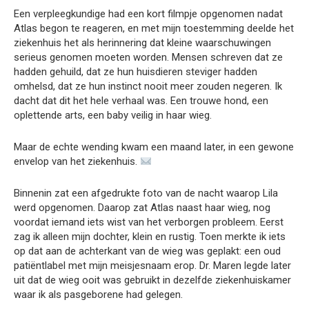
Een verpleegkundige had een kort filmpje opgenomen nadat
Atlas begon te reageren, en met mijn toestemming deelde het
ziekenhuis het als herinnering dat kleine waarschuwingen
serieus genomen moeten worden. Mensen schreven dat ze
hadden gehuild, dat ze hun huisdieren steviger hadden
omhelsd, dat ze hun instinct nooit meer zouden negeren. Ik
dacht dat dit het hele verhaal was. Een trouwe hond, een
oplettende arts, een baby veilig in haar wieg.
Maar de echte wending kwam een maand later, in een gewone
envelop van het ziekenhuis.
Binnenin zat een afgedrukte foto van de nacht waarop Lila
werd opgenomen. Daarop zat Atlas naast haar wieg, nog
voordat iemand iets wist van het verborgen probleem. Eerst
zag ik alleen mijn dochter, klein en rustig. Toen merkte ik iets
op dat aan de achterkant van de wieg was geplakt: een oud
patiëntlabel met mijn meisjesnaam erop. Dr. Maren legde later
uit dat de wieg ooit was gebruikt in dezelfde ziekenhuiskamer
waar ik als pasgeborene had gelegen.