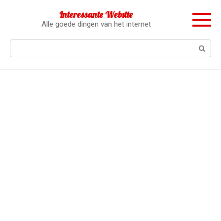
Перейти
Interessante Website
к
Alle goede dingen van het internet
контенту
Поиск: