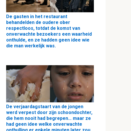
De gasten in het restaurant
behandelden de oudere ober
respectloos, totdat de komst van
onverwachte bezoekers een waarheid
onthulde, en ze hadden geen idee wie
die man werkelijk was.
De verjaardagstaart van de jongen
werd verpest door zijn schoondochter,
die hem nooit had begrepen… maar ze
had geen idee welke onverwachte
onthulling er enkele minuten later zou