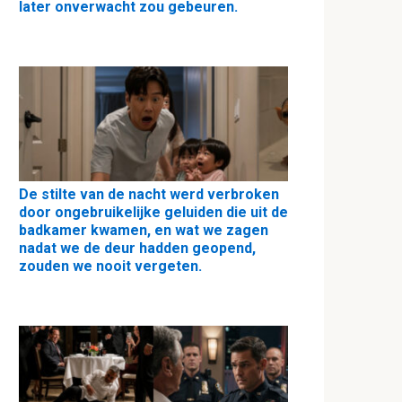
later onverwacht zou gebeuren.
De stilte van de nacht werd verbroken
door ongebruikelijke geluiden die uit de
badkamer kwamen, en wat we zagen
nadat we de deur hadden geopend,
zouden we nooit vergeten.