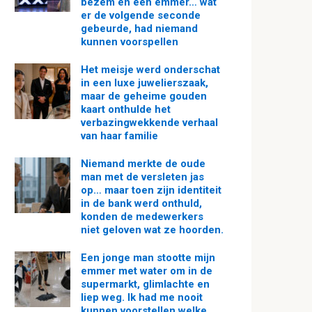
bezem en een emmer… wat
er de volgende seconde
gebeurde, had niemand
kunnen voorspellen
Het meisje werd onderschat
in een luxe juwelierszaak,
maar de geheime gouden
kaart onthulde het
verbazingwekkende verhaal
van haar familie
Niemand merkte de oude
man met de versleten jas
op… maar toen zijn identiteit
in de bank werd onthuld,
konden de medewerkers
niet geloven wat ze hoorden.
Een jonge man stootte mijn
emmer met water om in de
supermarkt, glimlachte en
liep weg. Ik had me nooit
kunnen voorstellen welke