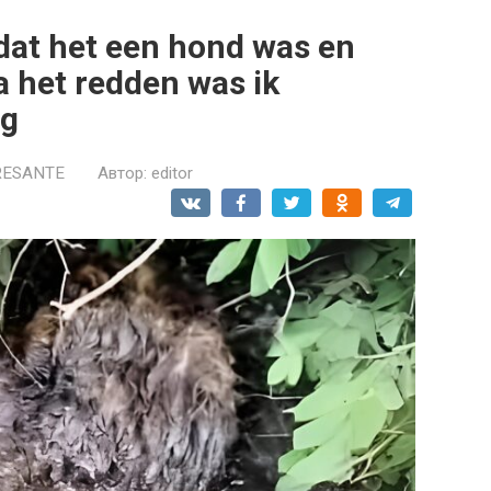
 dat het een hond was en
a het redden was ik
ag
RESANTE
Автор:
editor