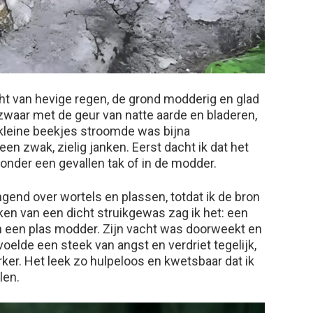
ht van hevige regen, de grond modderig en glad
 zwaar met de geur van natte aarde en bladeren,
 kleine beekjes stroomde was bijna
en zwak, zielig janken. Eerst dacht ik dat het
nder een gevallen tak of in de modder.
ingend over wortels en plassen, totdat ik de bron
en van een dicht struikgewas zag ik het: een
 in een plas modder. Zijn vacht was doorweekt en
 voelde een steek van angst en verdriet tegelijk,
ker. Het leek zo hulpeloos en kwetsbaar dat ik
len.