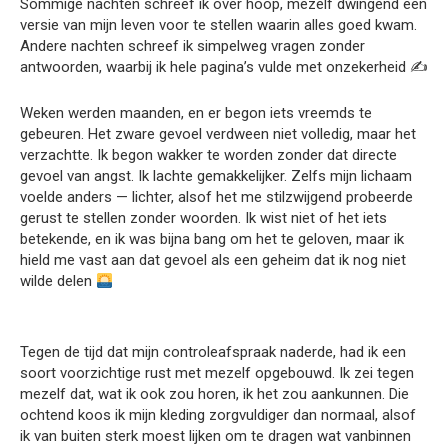
Sommige nachten schreef ik over hoop, mezelf dwingend een
versie van mijn leven voor te stellen waarin alles goed kwam.
Andere nachten schreef ik simpelweg vragen zonder
antwoorden, waarbij ik hele pagina’s vulde met onzekerheid ✍️
Weken werden maanden, en er begon iets vreemds te
gebeuren. Het zware gevoel verdween niet volledig, maar het
verzachtte. Ik begon wakker te worden zonder dat directe
gevoel van angst. Ik lachte gemakkelijker. Zelfs mijn lichaam
voelde anders — lichter, alsof het me stilzwijgend probeerde
gerust te stellen zonder woorden. Ik wist niet of het iets
betekende, en ik was bijna bang om het te geloven, maar ik
hield me vast aan dat gevoel als een geheim dat ik nog niet
wilde delen
Tegen de tijd dat mijn controleafspraak naderde, had ik een
soort voorzichtige rust met mezelf opgebouwd. Ik zei tegen
mezelf dat, wat ik ook zou horen, ik het zou aankunnen. Die
ochtend koos ik mijn kleding zorgvuldiger dan normaal, alsof
ik van buiten sterk moest lijken om te dragen wat vanbinnen