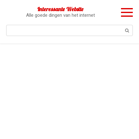
Перейти
Interessante Website
к
Alle goede dingen van het internet
контенту
Поиск: