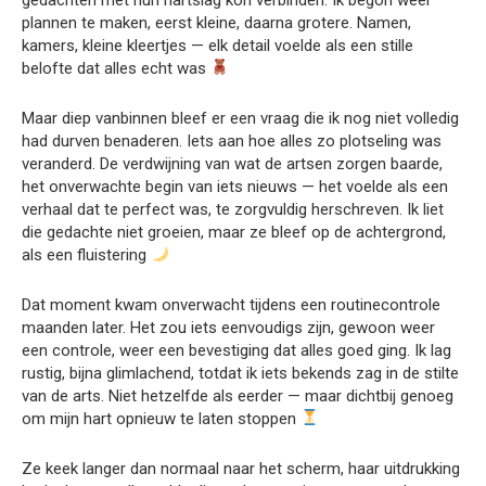
plannen te maken, eerst kleine, daarna grotere. Namen,
kamers, kleine kleertjes — elk detail voelde als een stille
belofte dat alles echt was
Maar diep vanbinnen bleef er een vraag die ik nog niet volledig
had durven benaderen. Iets aan hoe alles zo plotseling was
veranderd. De verdwijning van wat de artsen zorgen baarde,
het onverwachte begin van iets nieuws — het voelde als een
verhaal dat te perfect was, te zorgvuldig herschreven. Ik liet
die gedachte niet groeien, maar ze bleef op de achtergrond,
als een fluistering
Dat moment kwam onverwacht tijdens een routinecontrole
maanden later. Het zou iets eenvoudigs zijn, gewoon weer
een controle, weer een bevestiging dat alles goed ging. Ik lag
rustig, bijna glimlachend, totdat ik iets bekends zag in de stilte
van de arts. Niet hetzelfde als eerder — maar dichtbij genoeg
om mijn hart opnieuw te laten stoppen
Ze keek langer dan normaal naar het scherm, haar uitdrukking