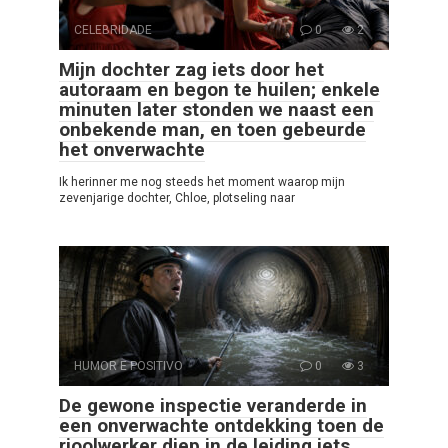
CELEBRIDADE
0
2
Mijn dochter zag iets door het
autoraam en begon te huilen; enkele
minuten later stonden we naast een
onbekende man, en toen gebeurde
het onverwachte
Ik herinner me nog steeds het moment waarop mijn
zevenjarige dochter, Chloe, plotseling naar
HUMOR E POSITIVO
0
3
De gewone inspectie veranderde in
een onverwachte ontdekking toen de
rioolwerker diep in de leiding iets