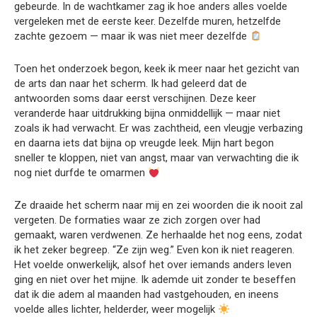
gebeurde. In de wachtkamer zag ik hoe anders alles voelde
vergeleken met de eerste keer. Dezelfde muren, hetzelfde
zachte gezoem — maar ik was niet meer dezelfde
Toen het onderzoek begon, keek ik meer naar het gezicht van
de arts dan naar het scherm. Ik had geleerd dat de
antwoorden soms daar eerst verschijnen. Deze keer
veranderde haar uitdrukking bijna onmiddellijk — maar niet
zoals ik had verwacht. Er was zachtheid, een vleugje verbazing
en daarna iets dat bijna op vreugde leek. Mijn hart begon
sneller te kloppen, niet van angst, maar van verwachting die ik
nog niet durfde te omarmen
Ze draaide het scherm naar mij en zei woorden die ik nooit zal
vergeten. De formaties waar ze zich zorgen over had
gemaakt, waren verdwenen. Ze herhaalde het nog eens, zodat
ik het zeker begreep. “Ze zijn weg.” Even kon ik niet reageren.
Het voelde onwerkelijk, alsof het over iemands anders leven
ging en niet over het mijne. Ik ademde uit zonder te beseffen
dat ik die adem al maanden had vastgehouden, en ineens
voelde alles lichter, helderder, weer mogelijk