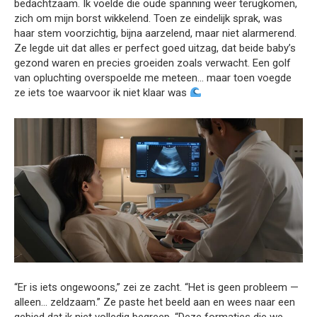
bedachtzaam. Ik voelde die oude spanning weer terugkomen,
zich om mijn borst wikkelend. Toen ze eindelijk sprak, was
haar stem voorzichtig, bijna aarzelend, maar niet alarmerend.
Ze legde uit dat alles er perfect goed uitzag, dat beide baby’s
gezond waren en precies groeiden zoals verwacht. Een golf
van opluchting overspoelde me meteen… maar toen voegde
ze iets toe waarvoor ik niet klaar was
“Er is iets ongewoons,” zei ze zacht. “Het is geen probleem —
alleen… zeldzaam.” Ze paste het beeld aan en wees naar een
gebied dat ik niet volledig begreep. “Deze formaties die we