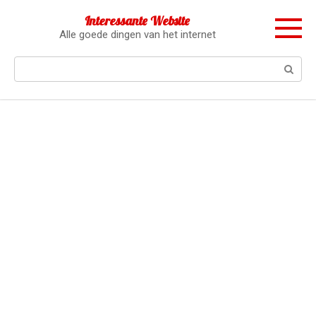
Перейти
Interessante Website
к
Alle goede dingen van het internet
контенту
Поиск: