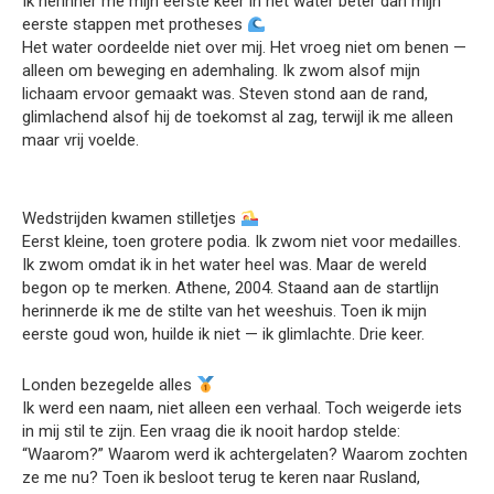
Ik herinner me mijn eerste keer in het water beter dan mijn
eerste stappen met protheses
Het water oordeelde niet over mij. Het vroeg niet om benen —
alleen om beweging en ademhaling. Ik zwom alsof mijn
lichaam ervoor gemaakt was. Steven stond aan de rand,
glimlachend alsof hij de toekomst al zag, terwijl ik me alleen
maar vrij voelde.
Wedstrijden kwamen stilletjes
Eerst kleine, toen grotere podia. Ik zwom niet voor medailles.
Ik zwom omdat ik in het water heel was. Maar de wereld
begon op te merken. Athene, 2004. Staand aan de startlijn
herinnerde ik me de stilte van het weeshuis. Toen ik mijn
eerste goud won, huilde ik niet — ik glimlachte. Drie keer.
Londen bezegelde alles
Ik werd een naam, niet alleen een verhaal. Toch weigerde iets
in mij stil te zijn. Een vraag die ik nooit hardop stelde:
“Waarom?” Waarom werd ik achtergelaten? Waarom zochten
ze me nu? Toen ik besloot terug te keren naar Rusland,