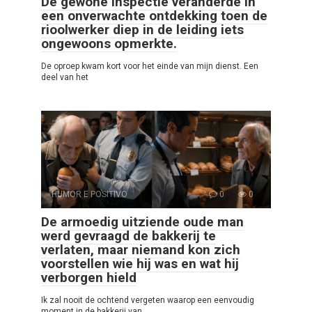
De gewone inspectie veranderde in
een onverwachte ontdekking toen de
rioolwerker diep in de leiding iets
ongewoons opmerkte.
De oproep kwam kort voor het einde van mijn dienst. Een
deel van het
HUMOR E POSITIVO
0
0
De armoedig uitziende oude man
werd gevraagd de bakkerij te
verlaten, maar niemand kon zich
voorstellen wie hij was en wat hij
verborgen hield
Ik zal nooit de ochtend vergeten waarop een eenvoudig
moment in de bakkerij van