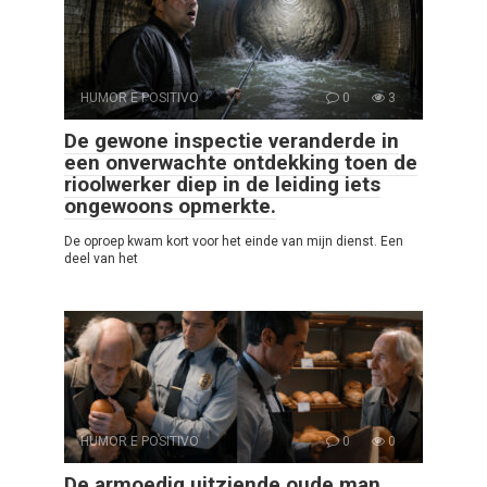
HUMOR E POSITIVO
0
3
De gewone inspectie veranderde in
een onverwachte ontdekking toen de
rioolwerker diep in de leiding iets
ongewoons opmerkte.
De oproep kwam kort voor het einde van mijn dienst. Een
deel van het
HUMOR E POSITIVO
0
0
De armoedig uitziende oude man