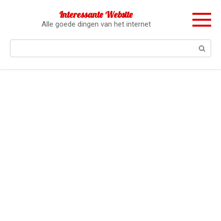
Перейти
Interessante Website
к
Alle goede dingen van het internet
контенту
Поиск: