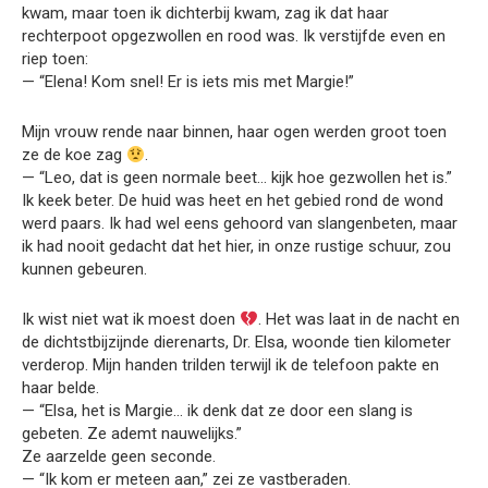
kwam, maar toen ik dichterbij kwam, zag ik dat haar
rechterpoot opgezwollen en rood was. Ik verstijfde even en
riep toen:
— “Elena! Kom snel! Er is iets mis met Margie!”
Mijn vrouw rende naar binnen, haar ogen werden groot toen
ze de koe zag
.
— “Leo, dat is geen normale beet… kijk hoe gezwollen het is.”
Ik keek beter. De huid was heet en het gebied rond de wond
werd paars. Ik had wel eens gehoord van slangenbeten, maar
ik had nooit gedacht dat het hier, in onze rustige schuur, zou
kunnen gebeuren.
Ik wist niet wat ik moest doen
. Het was laat in de nacht en
de dichtstbijzijnde dierenarts, Dr. Elsa, woonde tien kilometer
verderop. Mijn handen trilden terwijl ik de telefoon pakte en
haar belde.
— “Elsa, het is Margie… ik denk dat ze door een slang is
gebeten. Ze ademt nauwelijks.”
Ze aarzelde geen seconde.
— “Ik kom er meteen aan,” zei ze vastberaden.