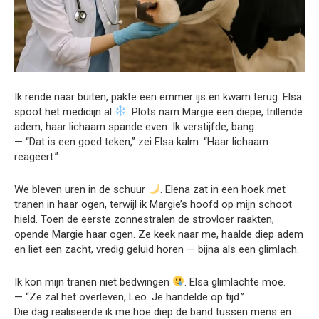
Ik rende naar buiten, pakte een emmer ijs en kwam terug. Elsa
spoot het medicijn al
. Plots nam Margie een diepe, trillende
adem, haar lichaam spande even. Ik verstijfde, bang.
— “Dat is een goed teken,” zei Elsa kalm. “Haar lichaam
reageert.”
We bleven uren in de schuur
. Elena zat in een hoek met
tranen in haar ogen, terwijl ik Margie’s hoofd op mijn schoot
hield. Toen de eerste zonnestralen de strovloer raakten,
opende Margie haar ogen. Ze keek naar me, haalde diep adem
en liet een zacht, vredig geluid horen — bijna als een glimlach.
Ik kon mijn tranen niet bedwingen
. Elsa glimlachte moe.
— “Ze zal het overleven, Leo. Je handelde op tijd.”
Die dag realiseerde ik me hoe diep de band tussen mens en