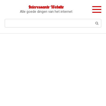
Перейти
Interessante Website
к
Alle goede dingen van het internet
контенту
Поиск: