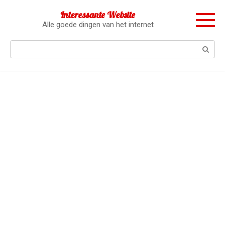
Перейти
Interessante Website
к
Alle goede dingen van het internet
контенту
Поиск: