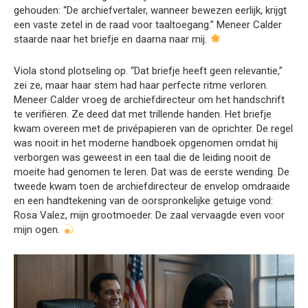
gehouden: “De archiefvertaler, wanneer bewezen eerlijk, krijgt
een vaste zetel in de raad voor taaltoegang.” Meneer Calder
staarde naar het briefje en daarna naar mij.
Viola stond plotseling op. “Dat briefje heeft geen relevantie,”
zei ze, maar haar stem had haar perfecte ritme verloren.
Meneer Calder vroeg de archiefdirecteur om het handschrift
te verifiëren. Ze deed dat met trillende handen. Het briefje
kwam overeen met de privépapieren van de oprichter. De regel
was nooit in het moderne handboek opgenomen omdat hij
verborgen was geweest in een taal die de leiding nooit de
moeite had genomen te leren. Dat was de eerste wending. De
tweede kwam toen de archiefdirecteur de envelop omdraaide
en een handtekening van de oorspronkelijke getuige vond:
Rosa Valez, mijn grootmoeder. De zaal vervaagde even voor
mijn ogen.