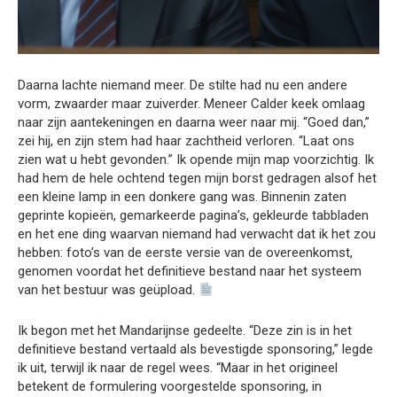
Daarna lachte niemand meer. De stilte had nu een andere
vorm, zwaarder maar zuiverder. Meneer Calder keek omlaag
naar zijn aantekeningen en daarna weer naar mij. “Goed dan,”
zei hij, en zijn stem had haar zachtheid verloren. “Laat ons
zien wat u hebt gevonden.” Ik opende mijn map voorzichtig. Ik
had hem de hele ochtend tegen mijn borst gedragen alsof het
een kleine lamp in een donkere gang was. Binnenin zaten
geprinte kopieën, gemarkeerde pagina’s, gekleurde tabbladen
en het ene ding waarvan niemand had verwacht dat ik het zou
hebben: foto’s van de eerste versie van de overeenkomst,
genomen voordat het definitieve bestand naar het systeem
van het bestuur was geüpload.
Ik begon met het Mandarijnse gedeelte. “Deze zin is in het
definitieve bestand vertaald als bevestigde sponsoring,” legde
ik uit, terwijl ik naar de regel wees. “Maar in het origineel
betekent de formulering voorgestelde sponsoring, in