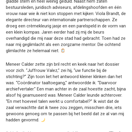
gladde stem en heel weinig geduld. Naast hem zaten
bestuursleden, juridisch adviseurs, afdelingshoofden en één
vrouw naar wie ik niet kon stoppen met kijken: Viola Brandt, de
elegante directeur van internationale partnerschappen. Ze
droeg een crèmekleurig jasje en een parelspeld in de vorm van
een klein kompas. Jaren eerder had zij mij de beurs
overhandigd die mij naar deze stad had gebracht. Toen had ze
naar mij geglimlacht als een zorgzame mentor. Die ochtend
glimlachte ze helemaal niet.
Meneer Calder zette zijn bril recht en keek naar het dossier
voor zich. “Juffrouw Valez,” zei hij, “uw functie bij de
stichting?” Zijn toon liet het antwoord kleiner klinken dan het
was. “Coördinator taaltoegang,” antwoordde ik. “Daarvoor
archiefvertaler.” Een man achter in de zaal hoestte zacht, bijna
alsof hij geamuseerd was. Meneer Calder leunde achterover.
“En met hoeveel talen werkt u comfortabel?” Ik wist dat de
zaal verwachtte dat ik twee zou zeggen, misschien drie, iets
gewoons genoeg om te passen bij het beeld dat ze al van mij
hadden gevormd.