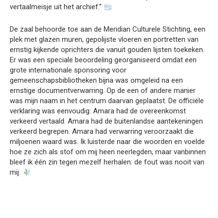
vertaalmeisje uit het archief.”
De zaal behoorde toe aan de Meridian Culturele Stichting, een
plek met glazen muren, gepolijste vloeren en portretten van
ernstig kijkende oprichters die vanuit gouden lijsten toekeken.
Er was een speciale beoordeling georganiseerd omdat een
grote internationale sponsoring voor
gemeenschapsbibliotheken bijna was omgeleid na een
ernstige documentverwarring. Op de een of andere manier
was mijn naam in het centrum daarvan geplaatst. De officiële
verklaring was eenvoudig: Amara had de overeenkomst
verkeerd vertaald. Amara had de buitenlandse aantekeningen
verkeerd begrepen. Amara had verwarring veroorzaakt die
miljoenen waard was. Ik luisterde naar die woorden en voelde
hoe ze zich als stof om mij heen neerlegden, maar vanbinnen
bleef ik één zin tegen mezelf herhalen: de fout was nooit van
mij.