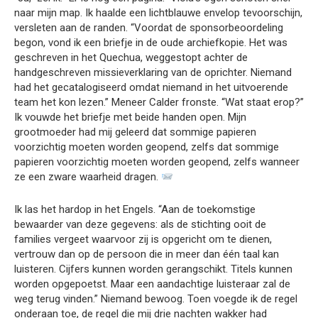
naar mijn map. Ik haalde een lichtblauwe envelop tevoorschijn,
versleten aan de randen. “Voordat de sponsorbeoordeling
begon, vond ik een briefje in de oude archiefkopie. Het was
geschreven in het Quechua, weggestopt achter de
handgeschreven missieverklaring van de oprichter. Niemand
had het gecatalogiseerd omdat niemand in het uitvoerende
team het kon lezen.” Meneer Calder fronste. “Wat staat erop?”
Ik vouwde het briefje met beide handen open. Mijn
grootmoeder had mij geleerd dat sommige papieren
voorzichtig moeten worden geopend, zelfs dat sommige
papieren voorzichtig moeten worden geopend, zelfs wanneer
ze een zware waarheid dragen.
Ik las het hardop in het Engels. “Aan de toekomstige
bewaarder van deze gegevens: als de stichting ooit de
families vergeet waarvoor zij is opgericht om te dienen,
vertrouw dan op de persoon die in meer dan één taal kan
luisteren. Cijfers kunnen worden gerangschikt. Titels kunnen
worden opgepoetst. Maar een aandachtige luisteraar zal de
weg terug vinden.” Niemand bewoog. Toen voegde ik de regel
onderaan toe, de regel die mij drie nachten wakker had