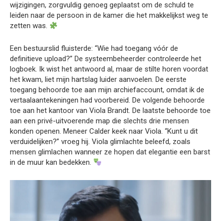
wijzigingen, zorgvuldig genoeg geplaatst om de schuld te
leiden naar de persoon in de kamer die het makkelijkst weg te
zetten was.
Een bestuurslid fluisterde: “Wie had toegang vóór de
definitieve upload?” De systeembeheerder controleerde het
logboek. Ik wist het antwoord al, maar de stilte horen voordat
het kwam, liet mijn hartslag luider aanvoelen. De eerste
toegang behoorde toe aan mijn archiefaccount, omdat ik de
vertaalaantekeningen had voorbereid. De volgende behoorde
toe aan het kantoor van Viola Brandt. De laatste behoorde toe
aan een privé-uitvoerende map die slechts drie mensen
konden openen. Meneer Calder keek naar Viola. “Kunt u dit
verduidelijken?” vroeg hij. Viola glimlachte beleefd, zoals
mensen glimlachen wanneer ze hopen dat elegantie een barst
in de muur kan bedekken.