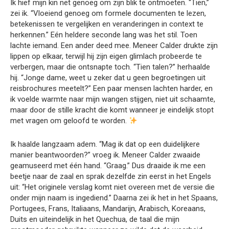
Ik hief mijn kin net genoeg om zijn blik te ontmoeten. “Tien,”
zei ik. “Vloeiend genoeg om formele documenten te lezen,
betekenissen te vergelijken en veranderingen in context te
herkennen.” Eén heldere seconde lang was het stil. Toen
lachte iemand. Een ander deed mee. Meneer Calder drukte zijn
lippen op elkaar, terwijl hij zijn eigen glimlach probeerde te
verbergen, maar die ontsnapte toch. “Tien talen?” herhaalde
hij. “Jonge dame, weet u zeker dat u geen begroetingen uit
reisbrochures meetelt?” Een paar mensen lachten harder, en
ik voelde warmte naar mijn wangen stijgen, niet uit schaamte,
maar door de stille kracht die komt wanneer je eindelijk stopt
met vragen om geloofd te worden.
Ik haalde langzaam adem. “Mag ik dat op een duidelijkere
manier beantwoorden?” vroeg ik. Meneer Calder zwaaide
geamuseerd met één hand. “Graag.” Dus draaide ik me een
beetje naar de zaal en sprak dezelfde zin eerst in het Engels
uit: “Het originele verslag komt niet overeen met de versie die
onder mijn naam is ingediend.” Daarna zei ik het in het Spaans,
Portugees, Frans, Italiaans, Mandarijn, Arabisch, Koreaans,
Duits en uiteindelijk in het Quechua, de taal die mijn