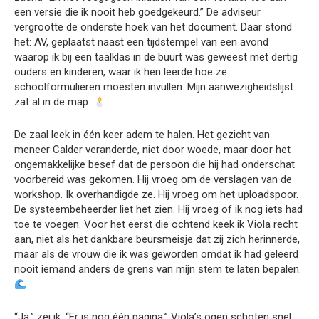
een versie die ik nooit heb goedgekeurd.” De adviseur
vergrootte de onderste hoek van het document. Daar stond
het: AV, geplaatst naast een tijdstempel van een avond
waarop ik bij een taalklas in de buurt was geweest met dertig
ouders en kinderen, waar ik hen leerde hoe ze
schoolformulieren moesten invullen. Mijn aanwezigheidslijst
zat al in de map.
De zaal leek in één keer adem te halen. Het gezicht van
meneer Calder veranderde, niet door woede, maar door het
ongemakkelijke besef dat de persoon die hij had onderschat
voorbereid was gekomen. Hij vroeg om de verslagen van de
workshop. Ik overhandigde ze. Hij vroeg om het uploadspoor.
De systeembeheerder liet het zien. Hij vroeg of ik nog iets had
toe te voegen. Voor het eerst die ochtend keek ik Viola recht
aan, niet als het dankbare beursmeisje dat zij zich herinnerde,
maar als de vrouw die ik was geworden omdat ik had geleerd
nooit iemand anders de grens van mijn stem te laten bepalen.
“Ja,” zei ik. “Er is nog één pagina.” Viola’s ogen schoten snel