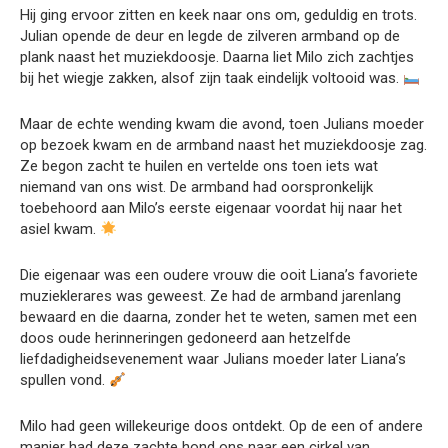
Hij ging ervoor zitten en keek naar ons om, geduldig en trots.
Julian opende de deur en legde de zilveren armband op de
plank naast het muziekdoosje. Daarna liet Milo zich zachtjes
bij het wiegje zakken, alsof zijn taak eindelijk voltooid was.
Maar de echte wending kwam die avond, toen Julians moeder
op bezoek kwam en de armband naast het muziekdoosje zag.
Ze begon zacht te huilen en vertelde ons toen iets wat
niemand van ons wist. De armband had oorspronkelijk
toebehoord aan Milo’s eerste eigenaar voordat hij naar het
asiel kwam.
Die eigenaar was een oudere vrouw die ooit Liana’s favoriete
muzieklerares was geweest. Ze had de armband jarenlang
bewaard en die daarna, zonder het te weten, samen met een
doos oude herinneringen gedoneerd aan hetzelfde
liefdadigheidsevenement waar Julians moeder later Liana’s
spullen vond.
Milo had geen willekeurige doos ontdekt. Op de een of andere
manier had deze zachte hond ons naar een cirkel van