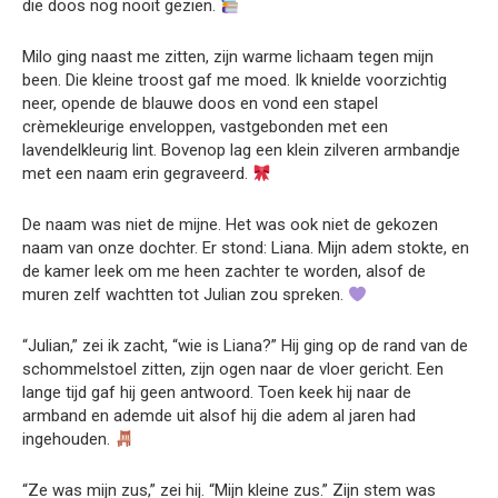
die doos nog nooit gezien.
Milo ging naast me zitten, zijn warme lichaam tegen mijn
been. Die kleine troost gaf me moed. Ik knielde voorzichtig
neer, opende de blauwe doos en vond een stapel
crèmekleurige enveloppen, vastgebonden met een
lavendelkleurig lint. Bovenop lag een klein zilveren armbandje
met een naam erin gegraveerd.
De naam was niet de mijne. Het was ook niet de gekozen
naam van onze dochter. Er stond: Liana. Mijn adem stokte, en
de kamer leek om me heen zachter te worden, alsof de
muren zelf wachtten tot Julian zou spreken.
“Julian,” zei ik zacht, “wie is Liana?” Hij ging op de rand van de
schommelstoel zitten, zijn ogen naar de vloer gericht. Een
lange tijd gaf hij geen antwoord. Toen keek hij naar de
armband en ademde uit alsof hij die adem al jaren had
ingehouden.
“Ze was mijn zus,” zei hij. “Mijn kleine zus.” Zijn stem was