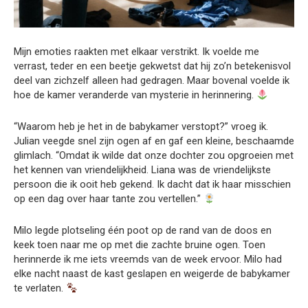
Mijn emoties raakten met elkaar verstrikt. Ik voelde me
verrast, teder en een beetje gekwetst dat hij zo’n betekenisvol
deel van zichzelf alleen had gedragen. Maar bovenal voelde ik
hoe de kamer veranderde van mysterie in herinnering.
“Waarom heb je het in de babykamer verstopt?” vroeg ik.
Julian veegde snel zijn ogen af en gaf een kleine, beschaamde
glimlach. “Omdat ik wilde dat onze dochter zou opgroeien met
het kennen van vriendelijkheid. Liana was de vriendelijkste
persoon die ik ooit heb gekend. Ik dacht dat ik haar misschien
op een dag over haar tante zou vertellen.”
Milo legde plotseling één poot op de rand van de doos en
keek toen naar me op met die zachte bruine ogen. Toen
herinnerde ik me iets vreemds van de week ervoor. Milo had
elke nacht naast de kast geslapen en weigerde de babykamer
te verlaten.