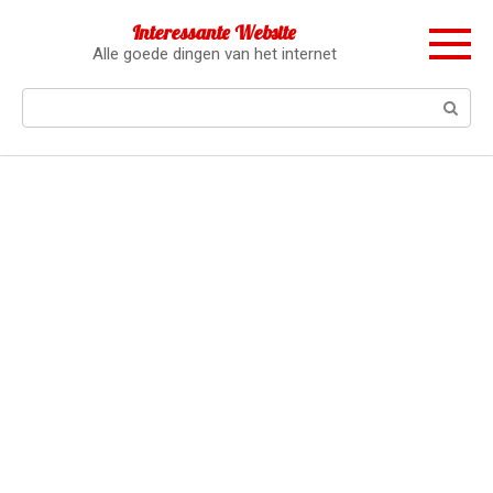
Перейти
Interessante Website
к
Alle goede dingen van het internet
контенту
Поиск: