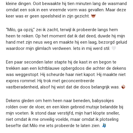
kleine dingen. Ooit bewaakte hij tien minuten lang de wasmand
omdat een sok in een vreemde vorm was gevallen. Maar deze
keer was er geen speelsheid in zijn gezicht.
“Milo, ga opzij,” zei ik zacht, terwijl ik probeerde langs hem
heen te reiken. Op het moment dat ik dat deed, duwde hij mijn
hand met zijn neus weg en maakte hij een laag, bezorgd geluid
waardoor mijn glimlach verdween. Iets in mij werd stil.
Een paar seconden later stapte hij de kast in en begon te
trekken aan een lichtblauwe opbergdoos die achter de dekens
was weggestopt. Hij scheurde haar niet kapot. Hij maakte niet
expres rommel. Hij trok met geconcentreerde
vastberadenheid, alsof hij wist dat die doos belangrijk was.
Dekens gleden om hem heen naar beneden, babysokjes
rolden over de vloer, en een klein gebreid mutsje belandde bij
mijn voeten. Ik stond daar verstijfd, mijn hart klopte sneller,
niet omdat ik me onveilig voelde, maar omdat ik plotseling
besefte dat Milo me iets probeerde te laten zien.