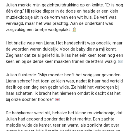
Julian merkte mijn gezichtsuitdrukking op en knikte. “Er is nog
één ding.” Hij reikte dieper in de doos en haalde er een klein
muziekdoosje uit in de vorm van een wit huis. De verf was
vervaagd, maar het was prachtig. Aan de onderkant was
zorgvuldig een briefje vastgeplakt.
Het briefje was van Liana. Het handschrift was ongelijk, maar
de woorden waren duidelijk: Voor de baby die na mij komt.
Zeg haar dat ze al geliefd is. Ik las het één keer, toen nog een
keer, en bij de derde keer maakten tranen de letters wazig.
Julian fluisterde: “Mijn moeder heeft het vorig jaar gevonden.
Liana schreef het toen ze klein was, nadat ik haar had verteld
dat ik op een dag een gezin wilde. Ze hield het verborgen bij
haar schatten. Ik bracht het hierheen omdat ik dacht dat het
bij onze dochter hoorde.”
De babykamer werd stil, behalve het kleine muziekdoosje, dat
Julian had geopend zonder dat ik het merkte. Een zachte
melodie vulde de kamer, teer en warm, als zonlicht dat over