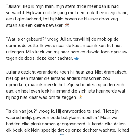
“Julian!” riep ik mijn man, mijn stem trilde meer dan ik had
verwacht. Hij kwam uit de gang met een mok thee in zijn hand,
eerst glimlachend, tot hij Milo boven de blauwe doos zag
staan als een kleine bewaker.
“Wat is er gebeurd?” vroeg Julian, terwijl hij de mok op de
commode zette. Ik wees naar de kast, maar ik kon het niet
uitleggen. Milo keek van mij naar hem en duwde toen opnieuw
tegen de doos, deze keer zachter.
Julians gezicht veranderde toen hij haar zag. Niet dramatisch,
niet op een manier die iemand anders misschien zou
opmerken, maar ik merkte het. Zijn schouders spanden zich
aan, en heel even leek hij iemand die zich iets herinnerde wat
hij nog niet klaar was om te zeggen.
“Is die van jou?” vroeg ik. Hij antwoordde te snel. “Het zijn
waarschijnlijk gewoon oude babykamerspullen.” Maar we
hadden elke plank samen georganiseerd. Ik kende elke deken,
elk boek, elk klein speeltje dat op onze dochter wachtte. Ik had