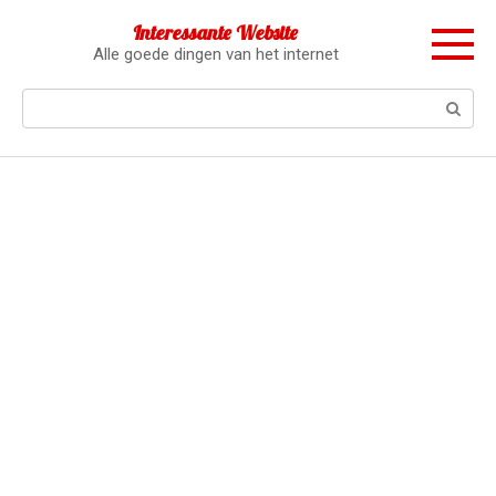
Перейти
Interessante Website
к
Alle goede dingen van het internet
контенту
Поиск: