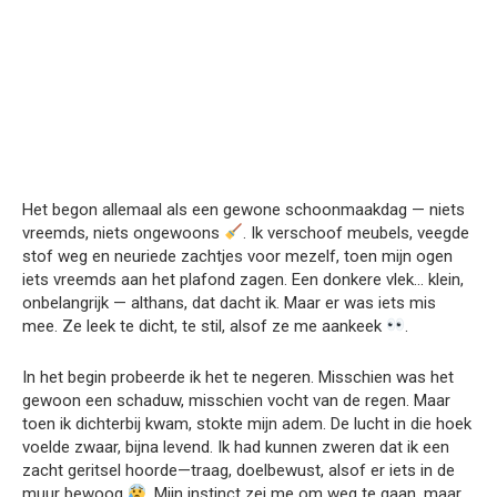
Het begon allemaal als een gewone schoonmaakdag — niets
vreemds, niets ongewoons
. Ik verschoof meubels, veegde
stof weg en neuriede zachtjes voor mezelf, toen mijn ogen
iets vreemds aan het plafond zagen. Een donkere vlek… klein,
onbelangrijk — althans, dat dacht ik. Maar er was iets mis
mee. Ze leek te dicht, te stil, alsof ze me aankeek
.
In het begin probeerde ik het te negeren. Misschien was het
gewoon een schaduw, misschien vocht van de regen. Maar
toen ik dichterbij kwam, stokte mijn adem. De lucht in die hoek
voelde zwaar, bijna levend. Ik had kunnen zweren dat ik een
zacht geritsel hoorde—traag, doelbewust, alsof er iets in de
muur bewoog
. Mijn instinct zei me om weg te gaan, maar