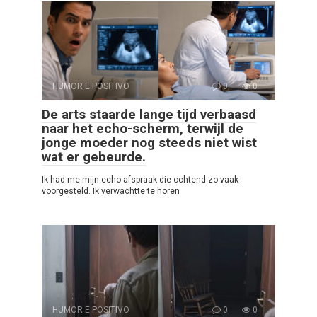
HUMOR E POSITIVO
0
0
De arts staarde lange tijd verbaasd
naar het echo-scherm, terwijl de
jonge moeder nog steeds niet wist
wat er gebeurde.
Ik had me mijn echo-afspraak die ochtend zo vaak
voorgesteld. Ik verwachtte te horen
HUMOR E POSITIVO
0
0