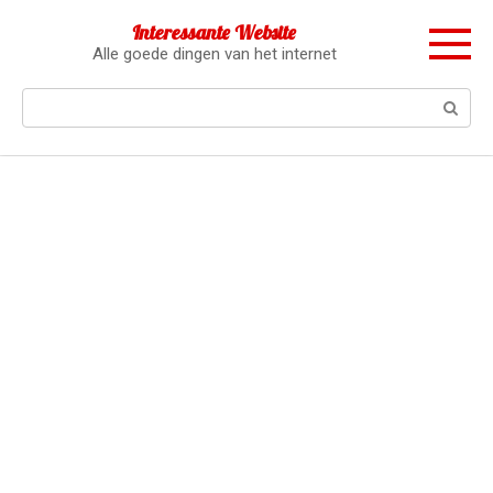
Перейти
Interessante Website
к
Alle goede dingen van het internet
контенту
Поиск: