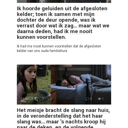
Ik hoorde geluiden uit de afgesloten
kelder; toen ik samen met mijn
dochter de deur opende, was ik
verrast door wat ik zag… maar wat we
daarna deden, had ik me nooit
kunnen voorstellen.
Ik had me nooit kunnen voorstellen dat de afgesloten
kelder van ons oude familiehuis
HUMOR E POSITIVO
0
1
Het meisje bracht de slang naar huis,
in de veronderstelling dat het haar
slang was… maar ’s nachts kroop hij
naar de deken, en de volgende