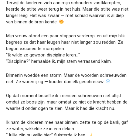
Terwijl de kinderen zich aan mijn schouders vastklampten,
keerde de stilte weer terug in het huis. Maar die stilte was niet
langer leeg. Het was zwaar — met schuld waarvan ik al diep
van binnen de bron kende.
Mijn vrouw stond een paar stappen verderop, en uit mijn blik
begreep ze dat haar leugen haar niet langer zou redden. Ze
begon excuses te mompelen:
“Ik wilde ze gewoon discipline leren…”
“Discipline?” herhaalde ik, mijn stem verrassend kalm.
Binnenin woedde een storm. Maar de woorden schreeuwden
niet. Ze waren ijzig — kouder dan elk geschreeuw.
Op dat moment besefte ik: mensen schreeuwen niet altijd
omdat ze boos zijn, maar omdat ze niet de kracht hebben de
waarheid onder ogen te zien. Maar ik had die kracht nu.
Ik nam de kinderen mee naar binnen, zette ze op de bank, gaf
ze water, wikkelde ze in een deken.
“Jullie zijn nu veilig hier,” fluisterde ik hen.