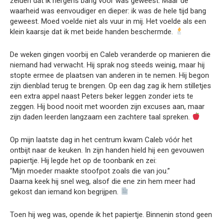
zeiden dat ik nergens bang voor was geweest. Maar de
waarheid was eenvoudiger en dieper: ik was de hele tijd bang
geweest. Moed voelde niet als vuur in mij. Het voelde als een
klein kaarsje dat ik met beide handen beschermde.
De weken gingen voorbij en Caleb veranderde op manieren die
niemand had verwacht. Hij sprak nog steeds weinig, maar hij
stopte ermee de plaatsen van anderen in te nemen. Hij begon
zijn dienblad terug te brengen. Op een dag zag ik hem stilletjes
een extra appel naast Peters beker leggen zonder iets te
zeggen. Hij bood nooit met woorden zijn excuses aan, maar
zijn daden leerden langzaam een zachtere taal spreken.
Op mijn laatste dag in het centrum kwam Caleb vóór het
ontbijt naar de keuken. In zijn handen hield hij een gevouwen
papiertje. Hij legde het op de toonbank en zei:
“Mijn moeder maakte stoofpot zoals die van jou.”
Daarna keek hij snel weg, alsof die ene zin hem meer had
gekost dan iemand kon begrijpen.
Toen hij weg was, opende ik het papiertje. Binnenin stond geen