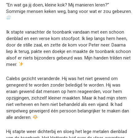
“En wat ga jij doen, kleine kok? Mij manieren leren?”
Sommige mensen keken weg, bang voor wat er zou gebeuren.
Ik stapte vanachter de toonbank vandaan met een schoon
dienblad en een verse kom stoofpot. Ik liep langs hem heen,
door de stille zaal, en zette de kom voor Peter neer. Daarna
liep ik terug, pakte een doekje en maakte de toonbank schoon
alsof er niets bijzonders gebeurd was. Mijn handen trilden niet
meer.
Calebs gezicht veranderde. Hij was het niet gewend om
genegeerd te worden zonder beledigd te worden. Hij was
eraan gewend dat mensen op hem reageerden, voor hem
opzijgingen, zichzelf kleiner maakten. Maar ik had mijn stem
niet verheven en hem niet behandeld als een vijand. Ik had
simpelweg geweigerd één persoon belangrijker te maken dan
alle anderen.
Hij stapte weer dichterbij en sloeg het lege metalen dienblad
van de toonbank. Het kletterde luid over de vloer, waardoor