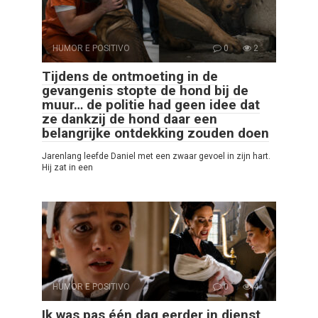
HUMOR E POSITIVO
0
2
Tijdens de ontmoeting in de
gevangenis stopte de hond bij de
muur… de politie had geen idee dat
ze dankzij de hond daar een
belangrijke ontdekking zouden doen
Jarenlang leefde Daniel met een zwaar gevoel in zijn hart.
Hij zat in een
HUMOR E POSITIVO
0
4
Ik was pas één dag eerder in dienst