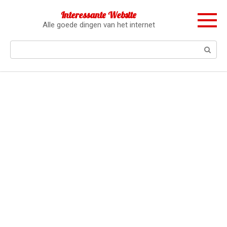
Перейти
Interessante Website
к
Alle goede dingen van het internet
контенту
Поиск: