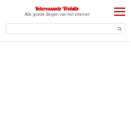
Перейти
Interessante Website
к
Alle goede dingen van het internet
контенту
Поиск: