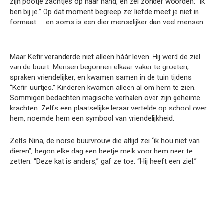
zijn pootje zachtjes op haar hand, en zei zonder woorden: “Ik
ben bij je.” Op dat moment begreep ze: liefde meet je niet in
formaat — en soms is een dier menselijker dan veel mensen.
Maar Kefir veranderde niet alleen háár leven. Hij werd de ziel
van de buurt. Mensen begonnen elkaar vaker te groeten,
spraken vriendelijker, en kwamen samen in de tuin tijdens
“Kefir-uurtjes.” Kinderen kwamen alleen al om hem te zien.
Sommigen bedachten magische verhalen over zijn geheime
krachten. Zelfs een plaatselijke leraar vertelde op school over
hem, noemde hem een symbool van vriendelijkheid.
Zelfs Nina, de norse buurvrouw die altijd zei “ik hou niet van
dieren”, begon elke dag een beetje melk voor hem neer te
zetten. “Deze kat is anders,” gaf ze toe. “Hij heeft een ziel.”