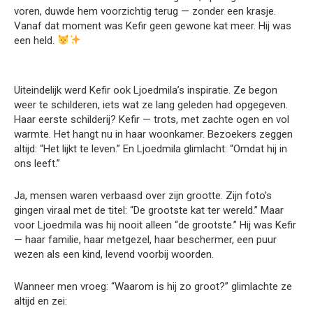
voren, duwde hem voorzichtig terug — zonder een krasje.
Vanaf dat moment was Kefir geen gewone kat meer. Hij was
een held.
Uiteindelijk werd Kefir ook Ljoedmila’s inspiratie. Ze begon
weer te schilderen, iets wat ze lang geleden had opgegeven.
Haar eerste schilderij? Kefir — trots, met zachte ogen en vol
warmte. Het hangt nu in haar woonkamer. Bezoekers zeggen
altijd: “Het lijkt te leven.” En Ljoedmila glimlacht: “Omdat hij in
ons leeft.”
Ja, mensen waren verbaasd over zijn grootte. Zijn foto’s
gingen viraal met de titel: “De grootste kat ter wereld.” Maar
voor Ljoedmila was hij nooit alleen “de grootste.” Hij was Kefir
— haar familie, haar metgezel, haar beschermer, een puur
wezen als een kind, levend voorbij woorden.
Wanneer men vroeg: “Waarom is hij zo groot?” glimlachte ze
altijd en zei: