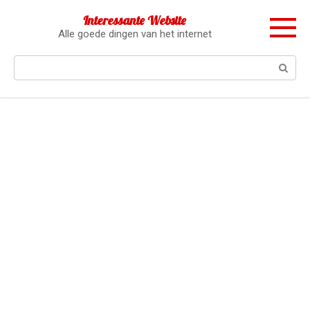
Перейти
Interessante Website
к
Alle goede dingen van het internet
контенту
Поиск: