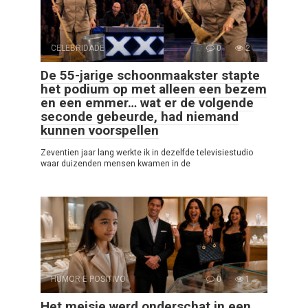
CELEBRIDADE
0
2
De 55-jarige schoonmaakster stapte
het podium op met alleen een bezem
en een emmer… wat er de volgende
seconde gebeurde, had niemand
kunnen voorspellen
Zeventien jaar lang werkte ik in dezelfde televisiestudio
waar duizenden mensen kwamen in de
HUMOR E POSITIVO
0
1
Het meisje werd onderschat in een