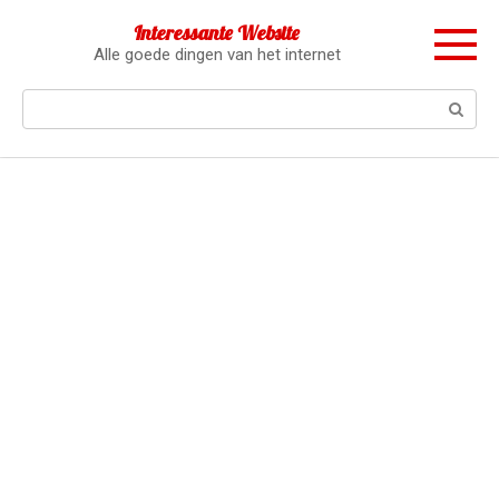
Перейти
Interessante Website
к
Alle goede dingen van het internet
контенту
Поиск: