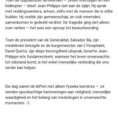
Toen de hulpdiensten arriveerden — zeven voertuigen en een
helikopter — bleef Jean-Philippe niet aan de zijlijn. Hij sprak
met reddingswerkers, artsen, zelfs met de mensen die in stilte
huilden. Hij voelde zijn gemeenschap, en ook vreemden,
samenkomen in gedeeld verdriet. De tragedie ging niet alleen
over verlies — het was een oproep tot bewustwording.
Toen de president van de Generalitat, Salvador Illa, zijn
medeleven betuigde en de burgemeester van L’Hospitalet,
David Quirós, zijn diepe bezorgdheid uitsprak, besefte Jean-
Philippe iets fundamenteels: wanneer het leven onverwachts
tot stilstand komt, is het enkel menselijke verbinding die ons
verder kan helpen.
Die dag waren de kliffen niet alleen fysieke barrières — ze
werden spookachtige herinneringen aan veiligheid, menselijke
waardigheid en het belang van mededogen in onverwachte
momenten.