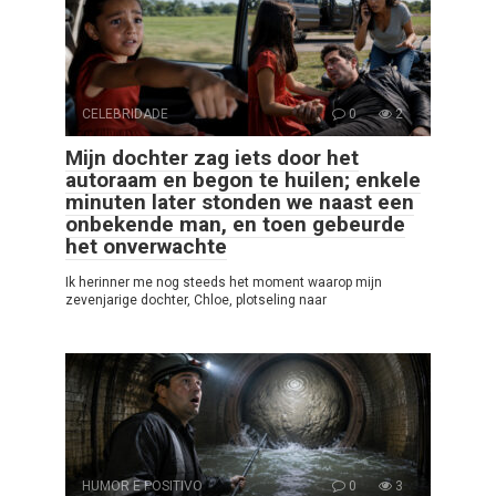
CELEBRIDADE
0
2
Mijn dochter zag iets door het
autoraam en begon te huilen; enkele
minuten later stonden we naast een
onbekende man, en toen gebeurde
het onverwachte
Ik herinner me nog steeds het moment waarop mijn
zevenjarige dochter, Chloe, plotseling naar
HUMOR E POSITIVO
0
3