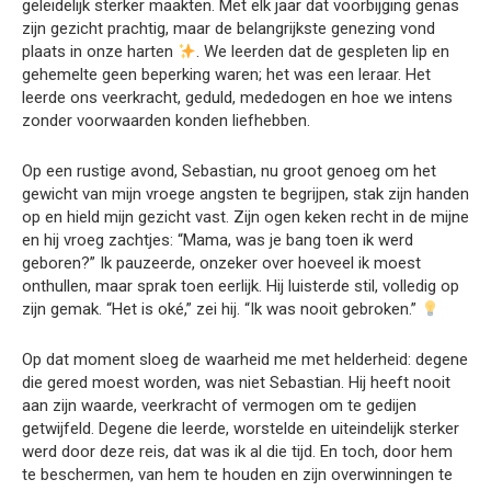
geleidelijk sterker maakten. Met elk jaar dat voorbijging genas
zijn gezicht prachtig, maar de belangrijkste genezing vond
plaats in onze harten
. We leerden dat de gespleten lip en
gehemelte geen beperking waren; het was een leraar. Het
leerde ons veerkracht, geduld, mededogen en hoe we intens
zonder voorwaarden konden liefhebben.
Op een rustige avond, Sebastian, nu groot genoeg om het
gewicht van mijn vroege angsten te begrijpen, stak zijn handen
op en hield mijn gezicht vast. Zijn ogen keken recht in de mijne
en hij vroeg zachtjes: “Mama, was je bang toen ik werd
geboren?” Ik pauzeerde, onzeker over hoeveel ik moest
onthullen, maar sprak toen eerlijk. Hij luisterde stil, volledig op
zijn gemak. “Het is oké,” zei hij. “Ik was nooit gebroken.”
Op dat moment sloeg de waarheid me met helderheid: degene
die gered moest worden, was niet Sebastian. Hij heeft nooit
aan zijn waarde, veerkracht of vermogen om te gedijen
getwijfeld. Degene die leerde, worstelde en uiteindelijk sterker
werd door deze reis, dat was ik al die tijd. En toch, door hem
te beschermen, van hem te houden en zijn overwinningen te