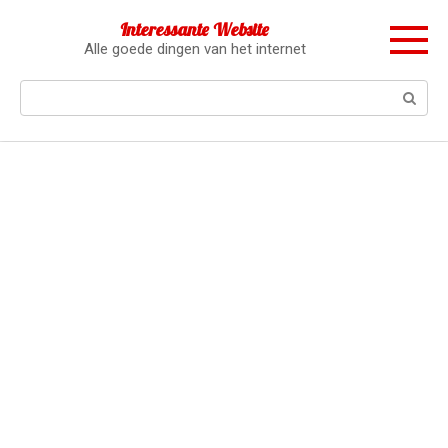
Перейти
Interessante Website
к
Alle goede dingen van het internet
контенту
Поиск: