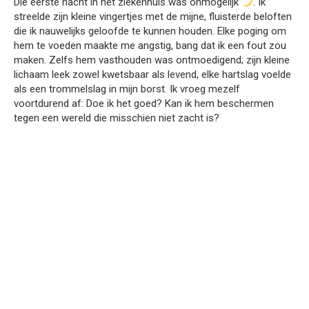
Die eerste nacht in het ziekenhuis was onmogelijk
. Ik
streelde zijn kleine vingertjes met de mijne, fluisterde beloften
die ik nauwelijks geloofde te kunnen houden. Elke poging om
hem te voeden maakte me angstig, bang dat ik een fout zou
maken. Zelfs hem vasthouden was ontmoedigend; zijn kleine
lichaam leek zowel kwetsbaar als levend, elke hartslag voelde
als een trommelslag in mijn borst. Ik vroeg mezelf
voortdurend af: Doe ik het goed? Kan ik hem beschermen
tegen een wereld die misschien niet zacht is?