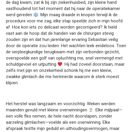
de dag kwam, zat ik bij zijn ziekenhuisbed, zijn kleine hand
vasthoudend tot het moment dat hij naar de operatiekamer
werd gereden
. Mijn maag draaide in knopen terwijl ik de
procedure voor me zag, elke stap speelde zich in mijn hoofd
af. Hoe kon iets zo delicaat worden gecorrigeerd? Ik hield
vast aan de hoop dat de handen van de chirurgen stevig
zouden zijn en dat hun jarenlange ervaring Sebastian veilig
door de operatie zou leiden. Het wachten leek eindeloos. Toen
de verpleegkundige terugkwam met zijn verbonden gezicht,
overspoelde een golf van opluchting me, snel vermengd met
schuldgevoel en uitputting
. Hij had zoveel doorstaan, maar
zelfs met pijn en onzekerheid schonk hij me een kleine,
zwakke glimlach die me herinnerde waarom ik sterk moest
blijven.
Het herstel was langzaam en voorzichtig. Weken werden
maanden gevuld met kleine overwinningen
. Elke mijlpaal—
een volle fles nemen, de hele nacht doorslapen, zonder
aarzeling glimlachen—voelde als een overwinning. Elke
afspraak testte mijn geduld en uithoudingsvermogen, maar