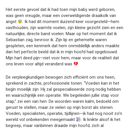
Het eerste gevoel dat ik had toen mijn baby werd geboren,
was geen vreugde, maar een overweldigende draaikolk van
angst
. Ik had dit moment duizend keer voorgesteld—hem
vasthouden, zijn warmte voelen, zijn kleine gezicht zien en een
natuurlijke, directe band voelen. Maar op het moment dat ik
Sebastian zag, bevroor ik. Zijn lip en gehemelte waren
gespleten, een kenmerk dat hem onmiddellijk anders maakte
dan het perfecte beeld dat ik in mijn hoofd had opgebouwd.
Mijn hart deed pijn—niet voor hem, maar voor de realiteit dat
ons leven voor altijd veranderd was
.
De verpleegkundigen bewogen zich efficiënt om ons heen,
sprekend in zachte, professionele tonen. “Voeden kan in het
begin moeilijk zijn. Hij zal gespecialiseerde zorg nodig hebben
en waarschijnlijk een operatie. We begeleiden jullie stap voor
stap,” zei een van hen. De woorden waren kalm, bedoeld om
gerust te stellen, maar ze vielen op mijn borst als stenen.
Voeden, specialisten, operatie, tijdlijnen—ik had nog nooit zo’n
wereld vol onbekenden meegemaakt
. Ik knikte alsof ik het
begreep, maar vanbinnen draaide mijn hoofd, zich al