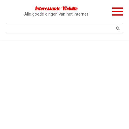
Перейти
Interessante Website
к
Alle goede dingen van het internet
контенту
Поиск: