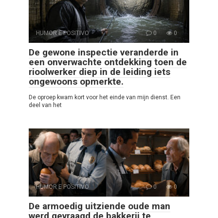
HUMOR E POSITIVO
0
0
De gewone inspectie veranderde in
een onverwachte ontdekking toen de
rioolwerker diep in de leiding iets
ongewoons opmerkte.
De oproep kwam kort voor het einde van mijn dienst. Een
deel van het
HUMOR E POSITIVO
0
0
De armoedig uitziende oude man
werd gevraagd de bakkerij te