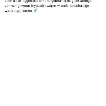
door uit te leggen dat deze ongebruikelijke, gelei-achtige
vormen gewoon bryozoën waren — oude, onschuldige
waterorganismen.