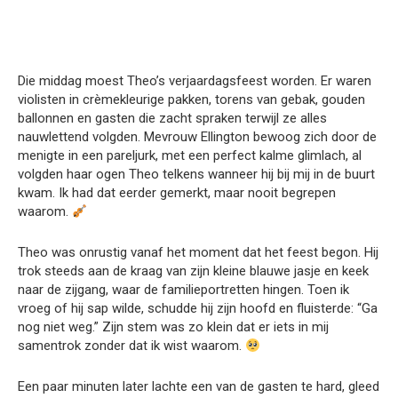
Die middag moest Theo’s verjaardagsfeest worden. Er waren
violisten in crèmekleurige pakken, torens van gebak, gouden
ballonnen en gasten die zacht spraken terwijl ze alles
nauwlettend volgden. Mevrouw Ellington bewoog zich door de
menigte in een pareljurk, met een perfect kalme glimlach, al
volgden haar ogen Theo telkens wanneer hij bij mij in de buurt
kwam. Ik had dat eerder gemerkt, maar nooit begrepen
waarom.
Theo was onrustig vanaf het moment dat het feest begon. Hij
trok steeds aan de kraag van zijn kleine blauwe jasje en keek
naar de zijgang, waar de familieportretten hingen. Toen ik
vroeg of hij sap wilde, schudde hij zijn hoofd en fluisterde: “Ga
nog niet weg.” Zijn stem was zo klein dat er iets in mij
samentrok zonder dat ik wist waarom.
Een paar minuten later lachte een van de gasten te hard, gleed