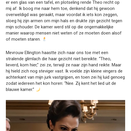
er een glas van een tafel, en plotseling rende Theo recht op
mij af. Ik boog me naar hem toe, denkend dat hij gewoon
overweldigd was geraakt, maar voordat ik iets kon zeggen,
sloeg hij zijn armen om mijn hals en drukte zijn gezicht tegen
mijn schouder. De kamer werd stil op die ongemakkelijke
manier waarop mensen niet weten of ze moeten doen alsof
of moeten staren.
Mevrouw Ellington haastte zich naar ons toe met een
stralende glimlach die haar gezicht niet bereikte. “Theo,
lieverd, kom hier,” zei ze, terwijl ze naar zijn hand reikte. Maar
hij hield zich nog steviger vast. Ik voelde zijn kleine vingers de
achterkant van mijn jurk vastgrijpen, en toen zei hij luid genoeg
zodat iedereen het kon horen: “Nee. Zij kent het lied uit de
blauwe kamer.”