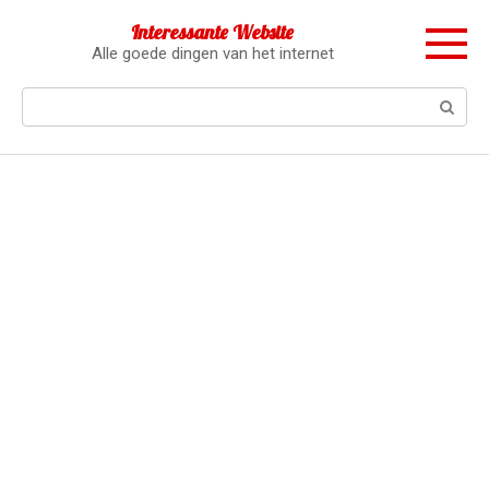
Перейти
Interessante Website
к
Alle goede dingen van het internet
контенту
Поиск: