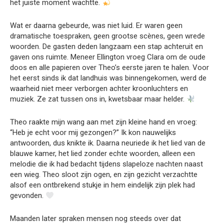
het juiste moment wachtte.
Wat er daarna gebeurde, was niet luid. Er waren geen
dramatische toespraken, geen grootse scènes, geen wrede
woorden. De gasten deden langzaam een stap achteruit en
gaven ons ruimte. Meneer Ellington vroeg Clara om de oude
doos en alle papieren over Theo’s eerste jaren te halen. Voor
het eerst sinds ik dat landhuis was binnengekomen, werd de
waarheid niet meer verborgen achter kroonluchters en
muziek. Ze zat tussen ons in, kwetsbaar maar helder.
Theo raakte mijn wang aan met zijn kleine hand en vroeg:
“Heb je echt voor mij gezongen?” Ik kon nauwelijks
antwoorden, dus knikte ik. Daarna neuriede ik het lied van de
blauwe kamer, het lied zonder echte woorden, alleen een
melodie die ik had bedacht tijdens slapeloze nachten naast
een wieg. Theo sloot zijn ogen, en zijn gezicht verzachtte
alsof een ontbrekend stukje in hem eindelijk zijn plek had
gevonden.
Maanden later spraken mensen nog steeds over dat