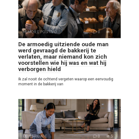
HUMOR E POSITIVO
0
0
De armoedig uitziende oude man
werd gevraagd de bakkerij te
verlaten, maar niemand kon zich
voorstellen wie hij was en wat hij
verborgen hield
Ik zal nooit de ochtend vergeten waarop een eenvoudig
moment in de bakkerij van
CELEBRIDADE
0
5