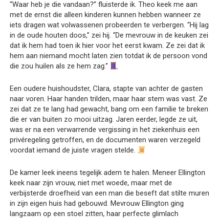
“Waar heb je die vandaan?” fluisterde ik. Theo keek me aan
met de ernst die alleen kinderen kunnen hebben wanneer ze
iets dragen wat volwassenen probeerden te verbergen. “Hij lag
in de oude houten doos,” zei hij. “De mevrouw in de keuken zei
dat ik hem had toen ik hier voor het eerst kwam. Ze zei dat ik
hem aan niemand mocht laten zien totdat ik de persoon vond
die zou huilen als ze hem zag.”
Een oudere huishoudster, Clara, stapte van achter de gasten
naar voren. Haar handen trilden, maar haar stem was vast. Ze
zei dat ze te lang had gewacht, bang om een familie te breken
die er van buiten zo mooi uitzag. Jaren eerder, legde ze uit,
was er na een verwarrende vergissing in het ziekenhuis een
privéregeling getroffen, en de documenten waren verzegeld
voordat iemand de juiste vragen stelde.
De kamer leek ineens tegelijk adem te halen. Meneer Ellington
keek naar zijn vrouw, niet met woede, maar met de
verbijsterde droefheid van een man die beseft dat stilte muren
in zijn eigen huis had gebouwd. Mevrouw Ellington ging
langzaam op een stoel zitten, haar perfecte glimlach