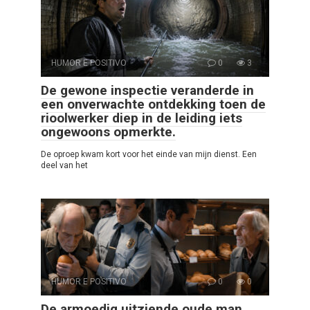
HUMOR E POSITIVO
0
3
De gewone inspectie veranderde in
een onverwachte ontdekking toen de
rioolwerker diep in de leiding iets
ongewoons opmerkte.
De oproep kwam kort voor het einde van mijn dienst. Een
deel van het
HUMOR E POSITIVO
0
0
De armoedig uitziende oude man