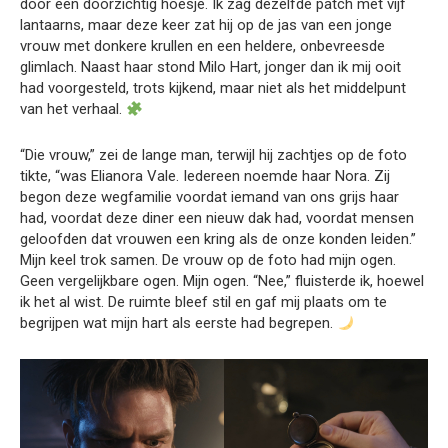
door een doorzichtig hoesje. Ik zag dezelfde patch met vijf
lantaarns, maar deze keer zat hij op de jas van een jonge
vrouw met donkere krullen en een heldere, onbevreesde
glimlach. Naast haar stond Milo Hart, jonger dan ik mij ooit
had voorgesteld, trots kijkend, maar niet als het middelpunt
van het verhaal.
“Die vrouw,” zei de lange man, terwijl hij zachtjes op de foto
tikte, “was Elianora Vale. Iedereen noemde haar Nora. Zij
begon deze wegfamilie voordat iemand van ons grijs haar
had, voordat deze diner een nieuw dak had, voordat mensen
geloofden dat vrouwen een kring als de onze konden leiden.”
Mijn keel trok samen. De vrouw op de foto had mijn ogen.
Geen vergelijkbare ogen. Mijn ogen. “Nee,” fluisterde ik, hoewel
ik het al wist. De ruimte bleef stil en gaf mij plaats om te
begrijpen wat mijn hart als eerste had begrepen.