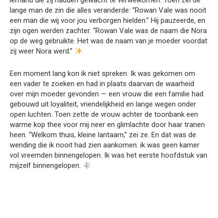
iemand die zij hadden gewacht te verwelkomen. Toen zei de
lange man de zin die alles veranderde: “Rowan Vale was nooit
een man die wij voor jou verborgen hielden.” Hij pauzeerde, en
zijn ogen werden zachter. “Rowan Vale was de naam die Nora
op de weg gebruikte. Het was de naam van je moeder voordat
zij weer Nora werd.”
Een moment lang kon ik niet spreken. Ik was gekomen om
een vader te zoeken en had in plaats daarvan de waarheid
over mijn moeder gevonden — een vrouw die een familie had
gebouwd uit loyaliteit, vriendelijkheid en lange wegen onder
open luchten. Toen zette de vrouw achter de toonbank een
warme kop thee voor mij neer en glimlachte door haar tranen
heen. “Welkom thuis, kleine lantaarn,” zei ze. En dat was de
wending die ik nooit had zien aankomen: ik was geen kamer
vol vreemden binnengelopen. Ik was het eerste hoofdstuk van
mijzelf binnengelopen.