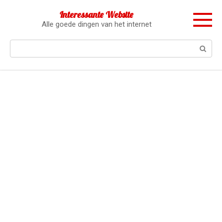
Перейти
Interessante Website
к
Alle goede dingen van het internet
контенту
Поиск: