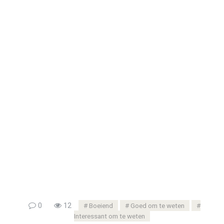
0
12
Boeiend
Goed om te weten
Interessant om te weten