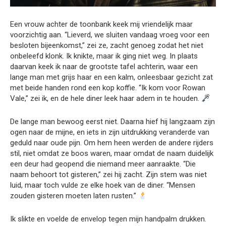
Een vrouw achter de toonbank keek mij vriendelijk maar
voorzichtig aan. “Lieverd, we sluiten vandaag vroeg voor een
besloten bijeenkomst,” zei ze, zacht genoeg zodat het niet
onbeleefd klonk. Ik knikte, maar ik ging niet weg. In plaats
daarvan keek ik naar de grootste tafel achterin, waar een
lange man met grijs haar en een kalm, onleesbaar gezicht zat
met beide handen rond een kop koffie. “Ik kom voor Rowan
Vale,” zei ik, en de hele diner leek haar adem in te houden.
De lange man bewoog eerst niet. Daarna hief hij langzaam zijn
ogen naar de mijne, en iets in zijn uitdrukking veranderde van
geduld naar oude pijn. Om hem heen werden de andere rijders
stil, niet omdat ze boos waren, maar omdat de naam duidelijk
een deur had geopend die niemand meer aanraakte. “Die
naam behoort tot gisteren,” zei hij zacht. Zijn stem was niet
luid, maar toch vulde ze elke hoek van de diner. “Mensen
zouden gisteren moeten laten rusten.”
Ik slikte en voelde de envelop tegen mijn handpalm drukken.