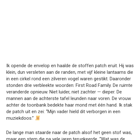
Ik opende de envelop en haalde de stoffen patch eruit. Hij was
klein, dun versleten aan de randen, met vijf kleine lantaarns die
in een cirkel rond een zilveren vogel waren gestikt. Daaronder
stonden drie verbleekte woorden: First Road Family. De ruimte
veranderde opnieuw. Niet luider, niet zachter — dieper. De
mannen aan de achterste tafel leunden naar voren. De vrouw
achter de toonbank bedekte haar mond met één hand. Ik stak
de patch uit en zei: “Mijn vader hield dit verborgen in een
muziekdoos.”
De lange man staarde naar de patch alsof het geen stof was,
maar een stem die na vele jaren terugkeerde. “Wat was de