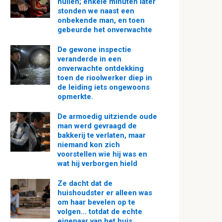
huilen; enkele minuten later
stonden we naast een
onbekende man, en toen
gebeurde het onverwachte
De gewone inspectie
veranderde in een
onverwachte ontdekking
toen de rioolwerker diep in
de leiding iets ongewoons
opmerkte.
De armoedig uitziende oude
man werd gevraagd de
bakkerij te verlaten, maar
niemand kon zich
voorstellen wie hij was en
wat hij verborgen hield
Ze dacht dat de
huishoudster er alleen was
om haar bevelen op te
volgen… totdat de echte
eigenaar van het huis