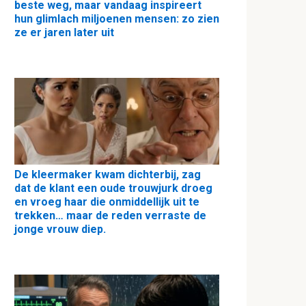
beste weg, maar vandaag inspireert
hun glimlach miljoenen mensen: zo zien
ze er jaren later uit
De kleermaker kwam dichterbij, zag
dat de klant een oude trouwjurk droeg
en vroeg haar die onmiddellijk uit te
trekken… maar de reden verraste de
jonge vrouw diep.