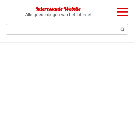
Перейти
Interessante Website
к
Alle goede dingen van het internet
контенту
Поиск: