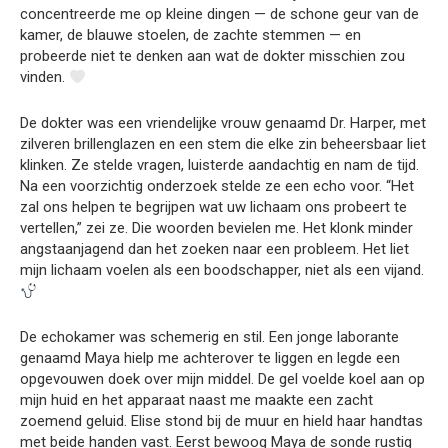
concentreerde me op kleine dingen — de schone geur van de
kamer, de blauwe stoelen, de zachte stemmen — en
probeerde niet te denken aan wat de dokter misschien zou
vinden.
De dokter was een vriendelijke vrouw genaamd Dr. Harper, met
zilveren brillenglazen en een stem die elke zin beheersbaar liet
klinken. Ze stelde vragen, luisterde aandachtig en nam de tijd.
Na een voorzichtig onderzoek stelde ze een echo voor. “Het
zal ons helpen te begrijpen wat uw lichaam ons probeert te
vertellen,” zei ze. Die woorden bevielen me. Het klonk minder
angstaanjagend dan het zoeken naar een probleem. Het liet
mijn lichaam voelen als een boodschapper, niet als een vijand.
De echokamer was schemerig en stil. Een jonge laborante
genaamd Maya hielp me achterover te liggen en legde een
opgevouwen doek over mijn middel. De gel voelde koel aan op
mijn huid en het apparaat naast me maakte een zacht
zoemend geluid. Elise stond bij de muur en hield haar handtas
met beide handen vast. Eerst bewoog Maya de sonde rustig