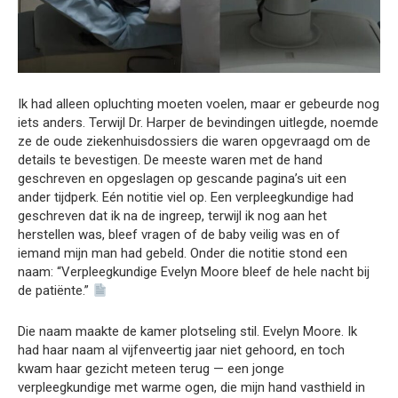
Ik had alleen opluchting moeten voelen, maar er gebeurde nog
iets anders. Terwijl Dr. Harper de bevindingen uitlegde, noemde
ze de oude ziekenhuisdossiers die waren opgevraagd om de
details te bevestigen. De meeste waren met de hand
geschreven en opgeslagen op gescande pagina’s uit een
ander tijdperk. Eén notitie viel op. Een verpleegkundige had
geschreven dat ik na de ingreep, terwijl ik nog aan het
herstellen was, bleef vragen of de baby veilig was en of
iemand mijn man had gebeld. Onder die notitie stond een
naam: “Verpleegkundige Evelyn Moore bleef de hele nacht bij
de patiënte.”
Die naam maakte de kamer plotseling stil. Evelyn Moore. Ik
had haar naam al vijfenveertig jaar niet gehoord, en toch
kwam haar gezicht meteen terug — een jonge
verpleegkundige met warme ogen, die mijn hand vasthield in