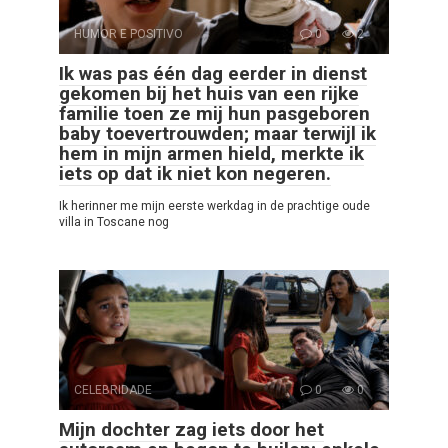
HUMOR E POSITIVO
0
2
Ik was pas één dag eerder in dienst
gekomen bij het huis van een rijke
familie toen ze mij hun pasgeboren
baby toevertrouwden; maar terwijl ik
hem in mijn armen hield, merkte ik
iets op dat ik niet kon negeren.
Ik herinner me mijn eerste werkdag in de prachtige oude
villa in Toscane nog
CELEBRIDADE
0
0
Mijn dochter zag iets door het