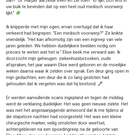
dan?” Dr. Harper aarzelde even en zei toen: “Er lijkt zich iets in
uw buik te bevinden dat op een heel oud medisch voorwerp
lijkt.”
Ik knipperde met mijn ogen, ervan overtuigd dat ik haar
verkeerd had begrepen. “Een medisch voorwerp?” Ze knikte
vriendelijk. “Het kan afkomstig zijn van een ingreep van vele
jaren geleden. We hebben duidelijkere beelden nodig om
precies te weten wat het is.” Elise keek me verward aan. Ik
doorzocht mijn geheugen: ziekenhuisbezoeken, oude
afspraken, het jaar waarin Elise werd geboren en de moeilijke
weken daarna waar ik zelden over sprak. Een deur ging open in
mijn gedachten, een deur die ik zo lang gesloten had
gehouden dat ik vergeten was dat hij bestond.
Er werden aanvullende scans ingepland en tegen de middag
werd de verklaring duidelijker. Het was geen nieuwe ziekte. Het
was niet het angstaanjagende antwoord dat ik me tijdens al
die slapeloze nachten had voorgesteld. Het was een kleine
chirurgische marker, veilig omsloten door weefsel,
achtergebleven na een spoedingreep na de geboorte van