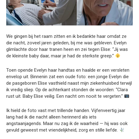
We gingen bij het raam zitten en ik bedankte haar omdat ze
die nacht, zoveel jaren geleden, bij me was gebleven. Evelyn
glimlachte door haar tranen heen en zei tegen Elise: “Jij was
de kleinste baby daar, maar je had de sterkste greep.”
Toen opende Evelyn haar handtas en haalde er een versleten
envelop uit. Binnenin zat een oude foto: een jonge Evelyn die
de pasgeboren Elise vasthield naast mijn ziekenhuisbed terwijl
ik vredig sliep. Op de achterkant stonden de woorden: “Clara
rust uit. Baby Elise veilig. Een nacht om nooit te vergeten.”
Ik hield de foto vast met trillende handen. Vijfenveertig jaar
lang had ik die nacht alleen herinnerd als iets
angstaanjagends. Maar nu zag ik de waarheid — hij was ook
gevuld geweest met vriendelijkheid, zorg en stille liefde.